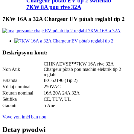
Chargeur pòtab EV tip 2 switchab
7KW 8A pou rive 32A
7KW 16A a 32A Chargeur EV pòtab reglabl tip 2
Deskripsyon kout:
CHINAEVSE™️7KW 16A rive 32A
Non Atik
Chargeur pòtab pou machin elektrik tip 2
reglabl
Estanda
IEC62196 (Tip 2)
Vòltaj nominal
250VAC
Kouran nominal
16A 20A 24A 32A
Sètifika
CE, TUV, UL
Garanti
5 Ane
Voye yon imèl ban nou
Detay pwodwi