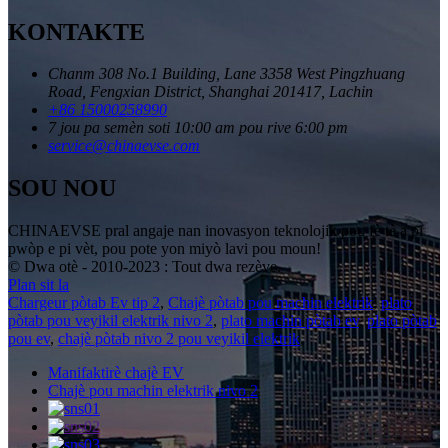
KONTAKTE
Chanm 308 No.1 Building, Lane 3358 West Pingzhuang
Road, Fengxian District, Shanghai 201417, Lachin
+86 15000258990
7 jou pa semèn soti 10:00 am pou rive 6:00 pm
service@chinaevse.com
SOU NOU
CHINAEVSE pral angaje nan inovasyon teknolojik pou fè tè a pi
pwòp e pi vèt, pou pote yon miyò lavi pou moun!
© Dwa otè - 2010-2023 : Tout dwa rezève.
Plan sit la
Chargeur pòtab Ev tip 2
,
Chajè pòtab pou machin elektrik
,
plato
pòtab pou veyikil elektrik nivo 2
,
plato machin pòtab ev
,
plato pòtab
pou ev
,
chajè pòtab nivo 2 pou veyikil elektrik
,
Manifaktirè chajè EV
Chajè pou machin elektrik nivo 2