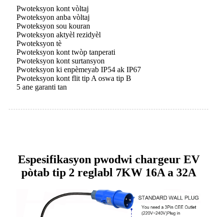
Pwoteksyon kont vòltaj
Pwoteksyon anba vòltaj
Pwoteksyon sou kouran
Pwoteksyon aktyèl rezidyèl
Pwoteksyon tè
Pwoteksyon kont twòp tanperati
Pwoteksyon kont surtansyon
Pwoteksyon ki enpèmeyab IP54 ak IP67
Pwoteksyon kont flit tip A oswa tip B
5 ane garanti tan
Espesifikasyon pwodwi chargeur EV
pòtab tip 2 reglabl 7KW 16A a 32A