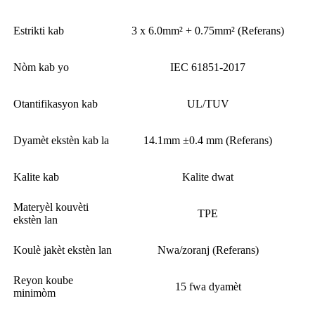
Estrikti kab
3 x 6.0mm² + 0.75mm² (Referans)
Nòm kab yo
IEC 61851-2017
Otantifikasyon kab
UL/TUV
Dyamèt ekstèn kab la
14.1mm ±0.4 mm (Referans)
Kalite kab
Kalite dwat
Materyèl kouvèti
TPE
ekstèn lan
Koulè jakèt ekstèn lan
Nwa/zoranj (Referans)
Reyon koube
15 fwa dyamèt
minimòm