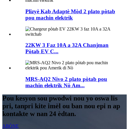
Plizyè Kab Adaptè Mòd 2 plato pòtab
pou machin elektrik
22KW 3 Faz 10A a 32A Chanjman
Pòtab EV C...
MRS-AQ2 Nivo 2 plato pòtab pou
machin elektrik Nò Am...
Pou kesyon sou pwodwi nou yo oswa lis
pri, tanpri kite imèl ou ban nou epi n ap
kontakte w nan 24 èdtan.
ABÒNE