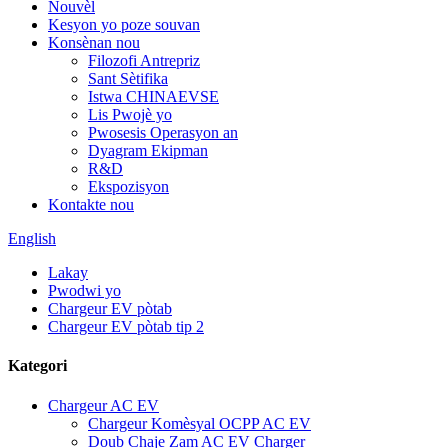
Nouvèl
Kesyon yo poze souvan
Konsènan nou
Filozofi Antrepriz
Sant Sètifika
Istwa CHINAEVSE
Lis Pwojè yo
Pwosesis Operasyon an
Dyagram Ekipman
R&D
Ekspozisyon
Kontakte nou
English
Lakay
Pwodwi yo
Chargeur EV pòtab
Chargeur EV pòtab tip 2
Kategori
Chargeur AC EV
Chargeur Komèsyal OCPP AC EV
Doub Chaje Zam AC EV Charger