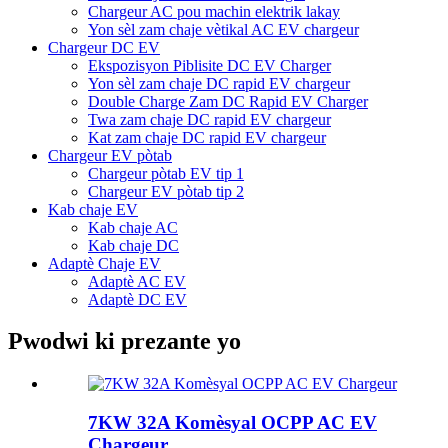
Chargeur AC pou machin elektrik lakay
Yon sèl zam chaje vètikal AC EV chargeur
Chargeur DC EV
Ekspozisyon Piblisite DC EV Charger
Yon sèl zam chaje DC rapid EV chargeur
Double Charge Zam DC Rapid EV Charger
Twa zam chaje DC rapid EV chargeur
Kat zam chaje DC rapid EV chargeur
Chargeur EV pòtab
Chargeur pòtab EV tip 1
Chargeur EV pòtab tip 2
Kab chaje EV
Kab chaje AC
Kab chaje DC
Adaptè Chaje EV
Adaptè AC EV
Adaptè DC EV
Pwodwi ki prezante yo
7KW 32A Komèsyal OCPP AC EV
Chargeur