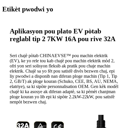
Etikèt pwodwi yo
Aplikasyon pou plato EV pòtab
reglabl tip 2 7KW 16A pou rive 32A
Seri chajè pòtab CHINAEVSE™️ pou machin elektrik
(EV), ke yo rele tou kab chajè pou machin elektrik mòd 2,
ofri yon seri solisyon fleksib ak pratik pou chaje machin
elektrik. Chajè sa yo fèt pou satisfè divès bezwen chaj, epi
liy pwodwi a disponib nan diferan ploge machin (Tip 1, Tip
2, GB/T) ak ploge kouran (Schuko, CEE, BS, AU, NEMA,
elatriye), sa ki sipòte personnalisation OEM. Gen kèk modèl
chajè ki ka asosye ak diferan adaptè, sa ki pèmèt chanjman
ploge kouran yo lib epi ki sipòte 2.2kW-22kW, pou satisfè
nenpòt bezwen chaj.