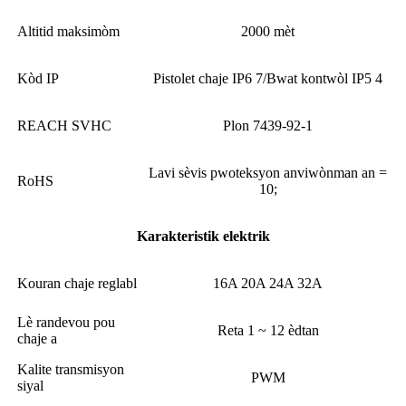
Altitid maksimòm
2000 mèt
Kòd IP
Pistolet chaje IP6 7/Bwat kontwòl IP5 4
REACH SVHC
Plon 7439-92-1
Lavi sèvis pwoteksyon anviwònman an =
RoHS
10;
Karakteristik elektrik
Kouran chaje reglabl
16A 20A 24A 32A
Lè randevou pou
Reta 1 ~ 12 èdtan
chaje a
Kalite transmisyon
PWM
siyal