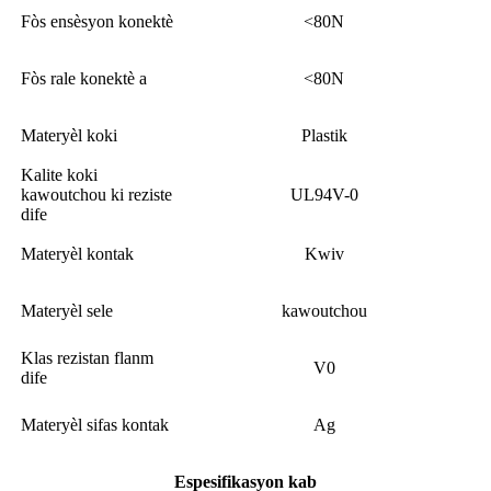
Fòs ensèsyon konektè
<80N
Fòs rale konektè a
<80N
Materyèl koki
Plastik
Kalite koki
kawoutchou ki reziste
UL94V-0
dife
Materyèl kontak
Kwiv
Materyèl sele
kawoutchou
Klas rezistan flanm
V0
dife
Materyèl sifas kontak
Ag
Espesifikasyon kab