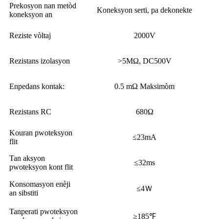
Prekosyon nan metòd
Koneksyon serti, pa dekonekte
koneksyon an
Reziste vòltaj
2000V
Rezistans izolasyon
>5MΩ, DC500V
Enpedans kontak:
0.5 mΩ Maksimòm
Rezistans RC
680Ω
Kouran pwoteksyon
≤23mA
flit
Tan aksyon
≤32ms
pwoteksyon kont flit
Konsomasyon enèji
≤4Ｗ
an sibstiti
Tanperati pwoteksyon
≥185℉