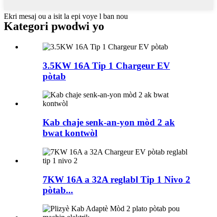
Ekri mesaj ou a isit la epi voye l ban nou
Kategori pwodwi yo
3.5KW 16A Tip 1 Chargeur EV
pòtab
Kab chaje senk-an-yon mòd 2 ak
bwat kontwòl
7KW 16A a 32A reglabl Tip 1 Nivo 2
pòtab...