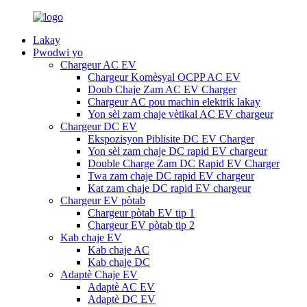
Lakay
Pwodwi yo
Chargeur AC EV
Chargeur Komèsyal OCPP AC EV
Doub Chaje Zam AC EV Charger
Chargeur AC pou machin elektrik lakay
Yon sèl zam chaje vètikal AC EV chargeur
Chargeur DC EV
Ekspozisyon Piblisite DC EV Charger
Yon sèl zam chaje DC rapid EV chargeur
Double Charge Zam DC Rapid EV Charger
Twa zam chaje DC rapid EV chargeur
Kat zam chaje DC rapid EV chargeur
Chargeur EV pòtab
Chargeur pòtab EV tip 1
Chargeur EV pòtab tip 2
Kab chaje EV
Kab chaje AC
Kab chaje DC
Adaptè Chaje EV
Adaptè AC EV
Adaptè DC EV