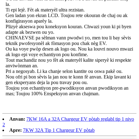
la.
Ti epi lejè. Fèt ak materyèl ultra rezistan.
Gen ladan yon ekran LCD. Toujou rete okouran de chaj ou ak
konfigirasyon aparèy la.
Plizyè akseswa pou koneksyon kouran. Chwazi youn ki pi byen
adapte ak bezwen ou yo.
CHINAEVSE pa sèlman vann pwodwi yo, men tou li bay sèvis
teknik pwofesyonèl ak fòmasyon pou chak nèg EV.
Ou ka voye pwòp desen ak logo ou. Nou ka louvri nouvo mwazi
ak logo epi voye echantiyon pou konfime.
Tout machandiz nou yo fèt ak materyèl kalite siperyè ki respekte
anviwònman an.
Pri a negosyab. Li ka chanje selon kantite ou oswa pakè ou.
Nou ofri pi bon sèvis la jan nou te konn fè anvan. Ekip lavant ki
gen eksperyans deja la pou travay pou ou.
Toujou yon echantiyon pre-pwodiksyon anvan pwodiksyon an
mas; Toujou 100% Enspeksyon anvan chajman.
Anvan:
7KW 16A a 32A Chargeur EV pòtab reglabl tip 1 nivo
2
Apre:
7KW 32A Tip 1 Chargeur EV pòtab