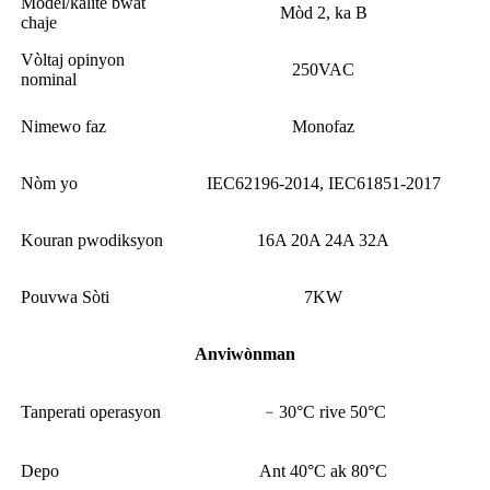
Modèl/kalite bwat
Mòd 2, ka B
chaje
Vòltaj opinyon
250VAC
nominal
Nimewo faz
Monofaz
Nòm yo
IEC62196-2014, IEC61851-2017
Kouran pwodiksyon
16A 20A 24A 32A
Pouvwa Sòti
7KW
Anviwònman
Tanperati operasyon
﹣30°C rive 50°C
Depo
Ant 40°C ak 80°C