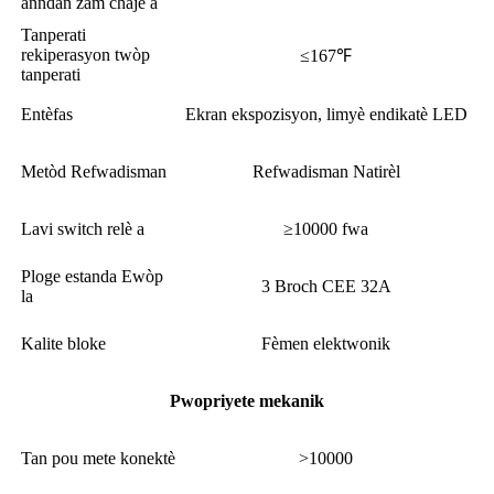
anndan zam chaje a
Tanperati
rekiperasyon twòp
≤167℉
tanperati
Entèfas
Ekran ekspozisyon, limyè endikatè LED
Metòd Refwadisman
Refwadisman Natirèl
Lavi switch relè a
≥10000 fwa
Ploge estanda Ewòp
3 Broch CEE 32A
la
Kalite bloke
Fèmen elektwonik
Pwopriyete mekanik
Tan pou mete konektè
>10000