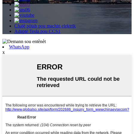
Chajè pòtab pou machin elektrik
Adaptè Tesla pou CCS1
WhatsApp
x