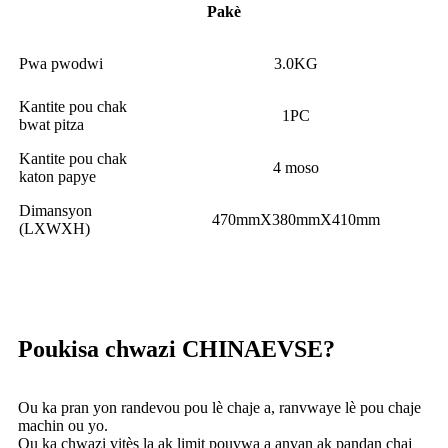
Pakè
Pwa pwodwi
3.0KG
Kantite pou chak
1PC
bwat pitza
Kantite pou chak
4 moso
katon papye
Dimansyon
470mmX380mmX410mm
(LXWXH)
Poukisa chwazi CHINAEVSE?
Ou ka pran yon randevou pou lè chaje a, ranvwaye lè pou chaje
machin ou yo.
Ou ka chwazi vitès la ak limit pouvwa a anvan ak pandan chaj