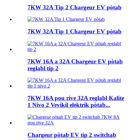
7KW 32A Tip 2 Chargeur EV pòtab
7KW 32A Tip 1 Chargeur EV pòtab
7KW 16A a 32A Chargeur EV pòtab
reglabl tip 2
7KW 16A pou rive 32A reglabl Kalite
1 Nivo 2 Veyikil elektrik pòtab...
Chargeur pòtab EV tip 2 switchab