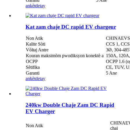
Garanti
5 Ane
ankèt
detay
Kat zam chaje DC rapid EV chargeur
Non Atik
CHINAEVSE™
Kalite Sòti
CCS 1, CCS 
Vòltaj Antre
3Ø, 304-48
Kouran maksimòm pwodiksyon konektè a
150A, 120A
OCPP
OCPP 1.6 (o
Sètifika
CE, TUV, U
Garanti
5 Ane
ankèt
detay
240kw Double Chaje Zam DC Rapid
EV Charger
CHINAEVSE
Non Atik
chaj