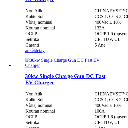
Non Atik
CHINAEVSE™️Chaj
Kalite Sòti
CCS 1, CCS 2, C
Vòltaj nominal
400Vac ± 10%
Kouran nominal
133A
OCPP
OCPP 1.6 (opsyon
Sètifika
CE, TUV, UL
Garanti
5 Ane
ankèt
detay
30kw Single Charge Gun DC Fast
EV Charger
Non Atik
CHINAEVSE™️Chaj
Kalite Sòti
CCS 1, CCS 2, C
Vòltaj nominal
400Vac ± 10%
Kouran nominal
100A
OCPP
OCPP 1.6 (opsyon
Sètifika
CE, TUV, UL