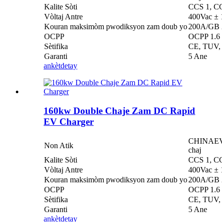
Kalite Sòti
CCS 1, C
Vòltaj Antre
400Vac ±
Kouran maksimòm pwodiksyon zam doub yo
200A/GB
OCPP
OCPP 1.6 
Sètifika
CE, TUV,
Garanti
5 Ane
ankèt
detay
160kw Double Chaje Zam DC Rapid
EV Charger
CHINAEVSE
Non Atik
chaj
Kalite Sòti
CCS 1, C
Vòltaj Antre
400Vac ±
Kouran maksimòm pwodiksyon zam doub yo
200A/GB
OCPP
OCPP 1.6 
Sètifika
CE, TUV,
Garanti
5 Ane
ankèt
detay