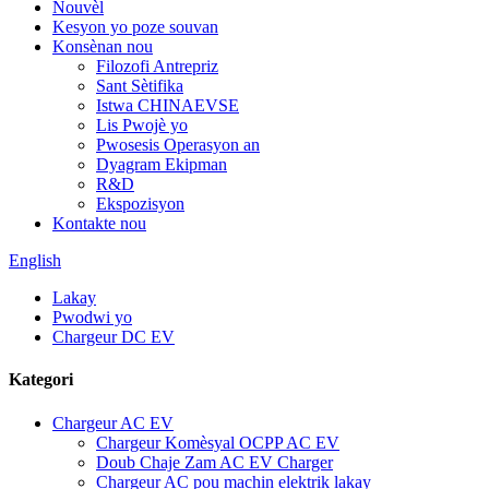
Nouvèl
Kesyon yo poze souvan
Konsènan nou
Filozofi Antrepriz
Sant Sètifika
Istwa CHINAEVSE
Lis Pwojè yo
Pwosesis Operasyon an
Dyagram Ekipman
R&D
Ekspozisyon
Kontakte nou
English
Lakay
Pwodwi yo
Chargeur DC EV
Kategori
Chargeur AC EV
Chargeur Komèsyal OCPP AC EV
Doub Chaje Zam AC EV Charger
Chargeur AC pou machin elektrik lakay