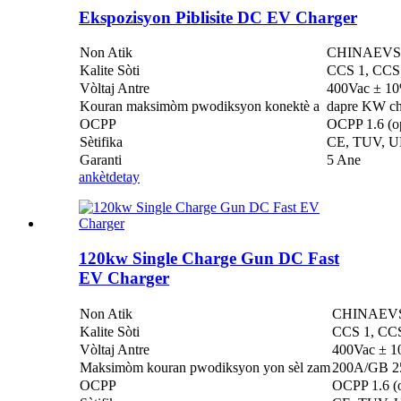
Ekspozisyon Piblisite DC EV Charger
Non Atik
CHINAEVSE™
Kalite Sòti
CCS 1, CCS 
Vòltaj Antre
400Vac ± 1
Kouran maksimòm pwodiksyon konektè a
dapre KW ch
OCPP
OCPP 1.6 (o
Sètifika
CE, TUV, U
Garanti
5 Ane
ankèt
detay
120kw Single Charge Gun DC Fast
EV Charger
Non Atik
CHINAEVSE™
Kalite Sòti
CCS 1, CC
Vòltaj Antre
400Vac ± 
Maksimòm kouran pwodiksyon yon sèl zam
200A/GB 
OCPP
OCPP 1.6 (