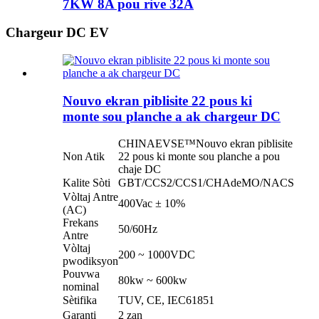
7KW 8A pou rive 32A
Chargeur DC EV
Nouvo ekran piblisite 22 pous ki
monte sou planche a ak chargeur DC
CHINAEVSE™️Nouvo ekran piblisite
Non Atik
22 pous ki monte sou planche a pou
chaje DC
Kalite Sòti
GBT/CCS2/CCS1/CHAdeMO/NACS
Vòltaj Antre
400Vac ± 10%
(AC)
Frekans
50/60Hz
Antre
Vòltaj
200 ~ 1000VDC
pwodiksyon
Pouvwa
80kw ~ 600kw
nominal
Sètifika
TUV, CE, IEC61851
Garanti
2 zan