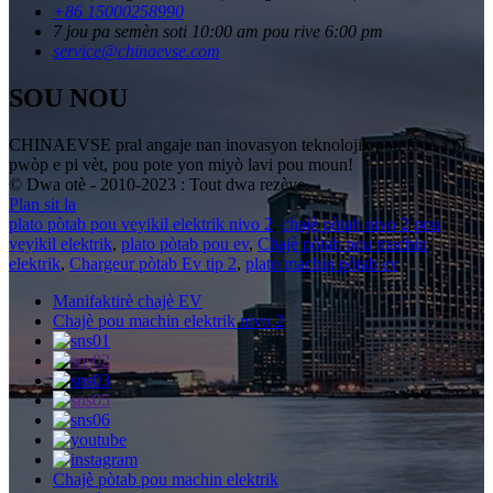
+86 15000258990
7 jou pa semèn soti 10:00 am pou rive 6:00 pm
service@chinaevse.com
SOU NOU
CHINAEVSE pral angaje nan inovasyon teknolojik pou fè tè a pi
pwòp e pi vèt, pou pote yon miyò lavi pou moun!
© Dwa otè - 2010-2023 : Tout dwa rezève.
Plan sit la
plato pòtab pou veyikil elektrik nivo 2
,
chajè pòtab nivo 2 pou
veyikil elektrik
,
plato pòtab pou ev
,
Chajè pòtab pou machin
elektrik
,
Chargeur pòtab Ev tip 2
,
plato machin pòtab ev
,
Manifaktirè chajè EV
Chajè pou machin elektrik nivo 2
Chajè pòtab pou machin elektrik