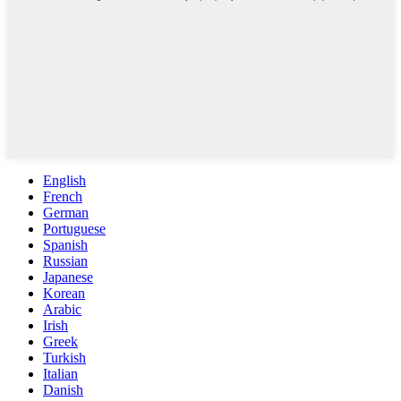
English
French
German
Portuguese
Spanish
Russian
Japanese
Korean
Arabic
Irish
Greek
Turkish
Italian
Danish