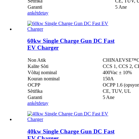
Sètifika
CE, TUV, 
Garanti
5 Ane
ankèt
detay
60kw Single Charge Gun DC Fast
EV Charger
Non Atik
CHINAEVSE™️Chaj
Kalite Sòti
CCS 1, CCS 2, C
Vòltaj nominal
400Vac ± 10%
Kouran nominal
150A
OCPP
OCPP 1.6 (opsyon
Sètifika
CE, TUV, UL
Garanti
5 Ane
ankèt
detay
40kw Single Charge Gun DC Fast
EV Charger