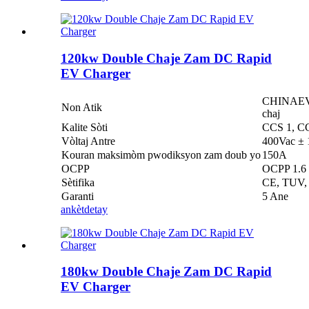
120kw Double Chaje Zam DC Rapid
EV Charger
CHINAEVSE
Non Atik
chaj
Kalite Sòti
CCS 1, C
Vòltaj Antre
400Vac ±
Kouran maksimòm pwodiksyon zam doub yo
150A
OCPP
OCPP 1.6 
Sètifika
CE, TUV,
Garanti
5 Ane
ankèt
detay
180kw Double Chaje Zam DC Rapid
EV Charger