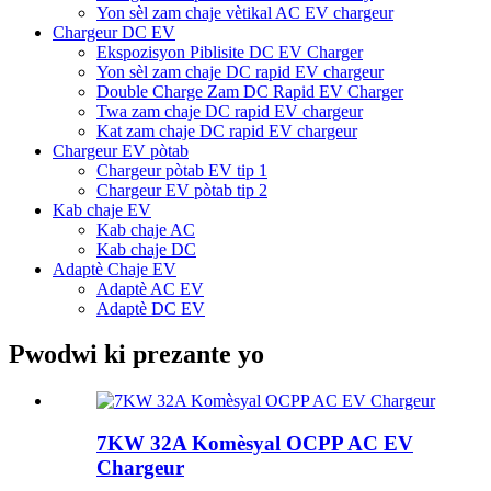
Yon sèl zam chaje vètikal AC EV chargeur
Chargeur DC EV
Ekspozisyon Piblisite DC EV Charger
Yon sèl zam chaje DC rapid EV chargeur
Double Charge Zam DC Rapid EV Charger
Twa zam chaje DC rapid EV chargeur
Kat zam chaje DC rapid EV chargeur
Chargeur EV pòtab
Chargeur pòtab EV tip 1
Chargeur EV pòtab tip 2
Kab chaje EV
Kab chaje AC
Kab chaje DC
Adaptè Chaje EV
Adaptè AC EV
Adaptè DC EV
Pwodwi ki prezante yo
7KW 32A Komèsyal OCPP AC EV
Chargeur