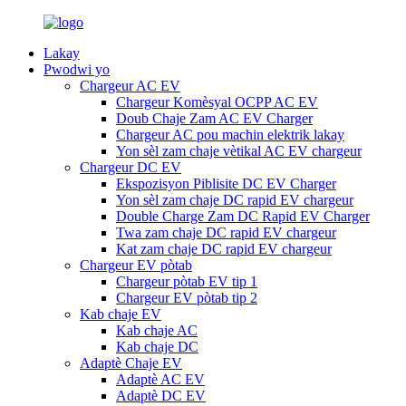
Lakay
Pwodwi yo
Chargeur AC EV
Chargeur Komèsyal OCPP AC EV
Doub Chaje Zam AC EV Charger
Chargeur AC pou machin elektrik lakay
Yon sèl zam chaje vètikal AC EV chargeur
Chargeur DC EV
Ekspozisyon Piblisite DC EV Charger
Yon sèl zam chaje DC rapid EV chargeur
Double Charge Zam DC Rapid EV Charger
Twa zam chaje DC rapid EV chargeur
Kat zam chaje DC rapid EV chargeur
Chargeur EV pòtab
Chargeur pòtab EV tip 1
Chargeur EV pòtab tip 2
Kab chaje EV
Kab chaje AC
Kab chaje DC
Adaptè Chaje EV
Adaptè AC EV
Adaptè DC EV