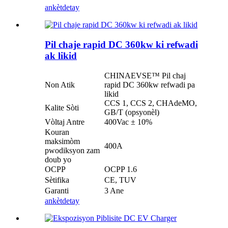
ankèt
detay
Pil chaje rapid DC 360kw ki refwadi
ak likid
CHINAEVSE™️ Pil chaj
Non Atik
rapid DC 360kw refwadi pa
likid
CCS 1, CCS 2, CHAdeMO,
Kalite Sòti
GB/T (opsyonèl)
Vòltaj Antre
400Vac ± 10%
Kouran
maksimòm
400A
pwodiksyon zam
doub yo
OCPP
OCPP 1.6
Sètifika
CE, TUV
Garanti
3 Ane
ankèt
detay