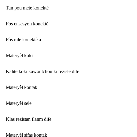
Tan pou mete konektè
Fòs ensèsyon konektè
Fòs rale konektè a
Materyèl koki
Kalite koki kawoutchou ki reziste dife
Materyèl kontak
Materyèl sele
Klas rezistan flanm dife
Materyèl sifas kontak