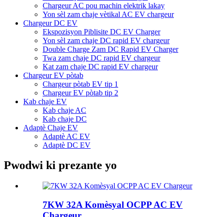
Chargeur AC pou machin elektrik lakay
Yon sèl zam chaje vètikal AC EV chargeur
Chargeur DC EV
Ekspozisyon Piblisite DC EV Charger
Yon sèl zam chaje DC rapid EV chargeur
Double Charge Zam DC Rapid EV Charger
Twa zam chaje DC rapid EV chargeur
Kat zam chaje DC rapid EV chargeur
Chargeur EV pòtab
Chargeur pòtab EV tip 1
Chargeur EV pòtab tip 2
Kab chaje EV
Kab chaje AC
Kab chaje DC
Adaptè Chaje EV
Adaptè AC EV
Adaptè DC EV
Pwodwi ki prezante yo
7KW 32A Komèsyal OCPP AC EV
Chargeur