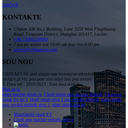
ABÒNE
KONTAKTE
Chanm 308 No.1 Building, Lane 3358 West Pingzhuang
Road, Fengxian District, Shanghai 201417, Lachin
+86 15000258990
7 jou pa semèn soti 10:00 am pou rive 6:00 pm
service@chinaevse.com
SOU NOU
CHINAEVSE pral angaje nan inovasyon teknolojik pou fè tè a pi
pwòp e pi vèt, pou pote yon miyò lavi pou moun!
© Dwa otè - 2010-2023 : Tout dwa rezève.
Plan sit la
plato machin pòtab ev
,
Chajè pòtab pou machin elektrik
,
Chargeur
pòtab Ev tip 2
,
chajè pòtab nivo 2 pou veyikil elektrik
,
plato pòtab
pou veyikil elektrik nivo 2
,
plato pòtab pou ev
,
Manifaktirè chajè EV
Chajè pou machin elektrik nivo 2