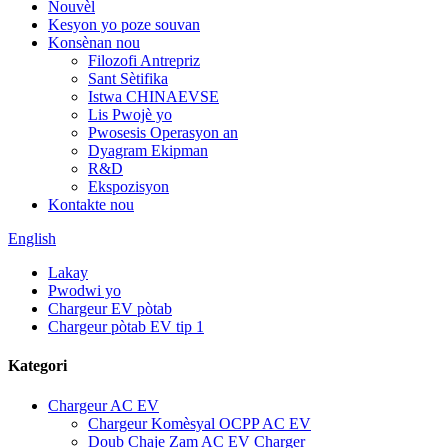
Nouvèl
Kesyon yo poze souvan
Konsènan nou
Filozofi Antrepriz
Sant Sètifika
Istwa CHINAEVSE
Lis Pwojè yo
Pwosesis Operasyon an
Dyagram Ekipman
R&D
Ekspozisyon
Kontakte nou
English
Lakay
Pwodwi yo
Chargeur EV pòtab
Chargeur pòtab EV tip 1
Kategori
Chargeur AC EV
Chargeur Komèsyal OCPP AC EV
Doub Chaje Zam AC EV Charger