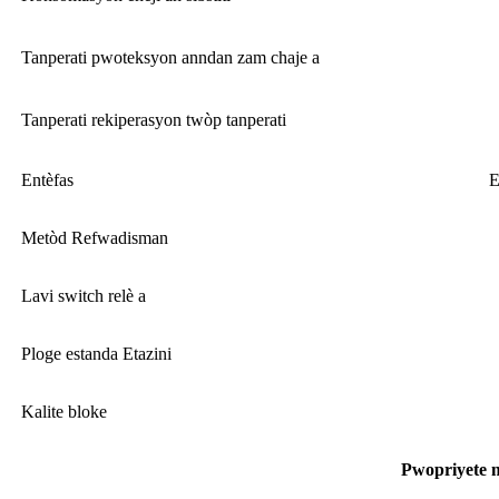
Tanperati pwoteksyon anndan zam chaje a
Tanperati rekiperasyon twòp tanperati
Entèfas
E
Metòd Refwadisman
Lavi switch relè a
Ploge estanda Etazini
Kalite bloke
Pwopriyete 