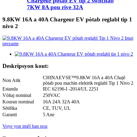
Chargeur pòtab EV tip 2 switchab
7KW 8A pou rive 32A
9.8KW 16A a 40A Chargeur EV pòtab reglabl tip 1
nivo 2
Deskripsyon kout:
CHINAEVSE™️9.8KW 16A a 40A Chajè
Non Atik
pòtab pou machin elektrik reglabl Tip 1 Nivo 2
Estanda
IEC 62196-I -2014/UL 2251
Vòltaj nominal
250VAC
Kouran nominal
16A 24A 32A 40A
Sètifika
CE, TUV, UL
Garanti
5 Ane
Voye yon imèl ban nou