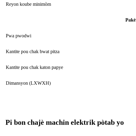
Reyon koube minimòm
Pakè
Pwa pwodwi
Kantite pou chak bwat pitza
Kantite pou chak katon papye
Dimansyon (LXWXH)
Pi bon chajè machin elektrik pòtab yo