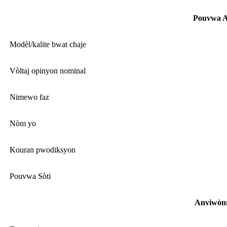
Pouvwa A
Modèl/kalite bwat chaje
Vòltaj opinyon nominal
Nimewo faz
Nòm yo
Kouran pwodiksyon
Pouvwa Sòti
Anviwò