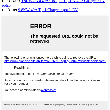
Anvan:
9.8KW 8A a 40A Chanjab Tip 1 Nivo 2 Chargeur EV
pòtab
Apre:
9.8KW 40A Tip 1 Chargeur pòtab EV