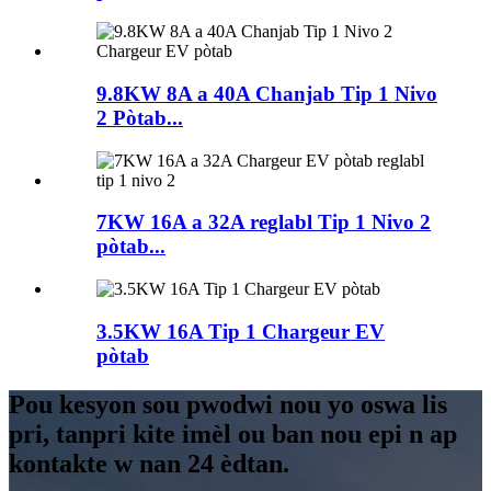
9.8KW 8A a 40A Chanjab Tip 1 Nivo
2 Pòtab...
7KW 16A a 32A reglabl Tip 1 Nivo 2
pòtab...
3.5KW 16A Tip 1 Chargeur EV
pòtab
Pou kesyon sou pwodwi nou yo oswa lis
pri, tanpri kite imèl ou ban nou epi n ap
kontakte w nan 24 èdtan.