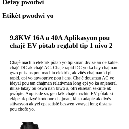
Detay pwodwi
Etikèt pwodwi yo
9.8KW 16A a 40A Aplikasyon pou
chajè EV pòtab reglabl tip 1 nivo 2
Chajè machin elektrik pòtab yo tipikman divize an de kalite:
chajè DC ak chajè AC. Chajè rapid DC yo ka bay chajman
gwo puisans pou machin elektrik, ak vitès chajman ki pi
rapid, epi yo apwopriye pou ijans. Chajè dousman AC yo
ideyal pou tan chajman relativman long epi yo ka anjeneral
itilize lakay ou oswa nan biwo a, ofri ekselan sekirite ak
pwòpte. Anplis de sa, gen kèk chajè machin EV pòtab ki
ekipe ak plizyè koòdone chajman, ki ka adapte ak divès
sitiyasyon aktyèl epi satisfè bezwen vwayaj long distans
pou chofè yo.