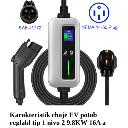
Karakteristik chajè EV pòtab
reglabl tip 1 nivo 2 9.8KW 16A a