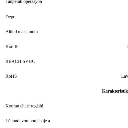
Tanperati operasyon
Depo
Altitid maksimòm
Kòd IP
REACH SVHC
RoHS
Lav
Karakteristik
Kouran chaje reglabl
Lè randevou pou chaje a