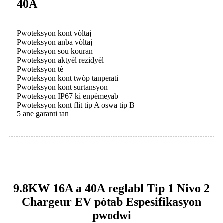
40A
Pwoteksyon kont vòltaj
Pwoteksyon anba vòltaj
Pwoteksyon sou kouran
Pwoteksyon aktyèl rezidyèl
Pwoteksyon tè
Pwoteksyon kont twòp tanperati
Pwoteksyon kont surtansyon
Pwoteksyon IP67 ki enpèmeyab
Pwoteksyon kont flit tip A oswa tip B
5 ane garanti tan
9.8KW 16A a 40A reglabl Tip 1 Nivo 2
Chargeur EV pòtab Espesifikasyon
pwodwi