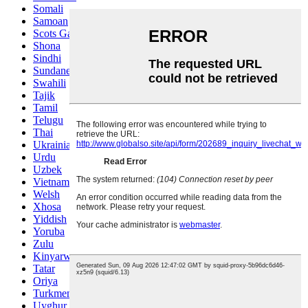
Somali
Samoan
Scots Gaelic
Shona
Sindhi
Sundanese
Swahili
Tajik
Tamil
Telugu
Thai
Ukrainian
Urdu
Uzbek
Vietnamese
Welsh
Xhosa
Yiddish
Yoruba
Zulu
Kinyarwanda
Tatar
Oriya
Turkmen
Uyghur