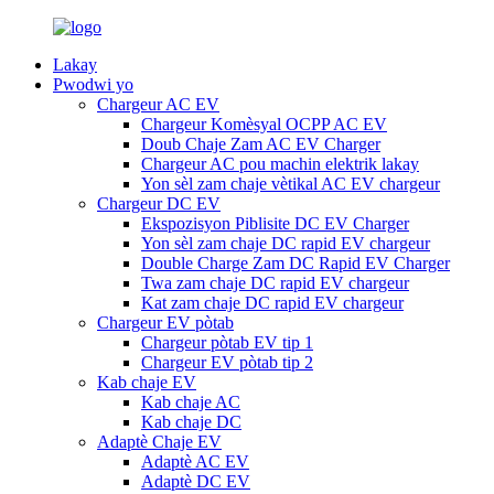
Lakay
Pwodwi yo
Chargeur AC EV
Chargeur Komèsyal OCPP AC EV
Doub Chaje Zam AC EV Charger
Chargeur AC pou machin elektrik lakay
Yon sèl zam chaje vètikal AC EV chargeur
Chargeur DC EV
Ekspozisyon Piblisite DC EV Charger
Yon sèl zam chaje DC rapid EV chargeur
Double Charge Zam DC Rapid EV Charger
Twa zam chaje DC rapid EV chargeur
Kat zam chaje DC rapid EV chargeur
Chargeur EV pòtab
Chargeur pòtab EV tip 1
Chargeur EV pòtab tip 2
Kab chaje EV
Kab chaje AC
Kab chaje DC
Adaptè Chaje EV
Adaptè AC EV
Adaptè DC EV