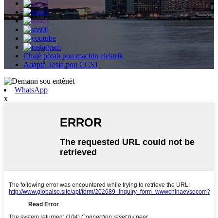
Chajè pòtab pou machin elektrik
Adaptè Tesla pou CCS1
WhatsApp
x