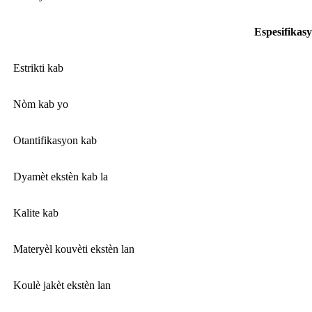
Espesifikas
Estrikti kab
Nòm kab yo
Otantifikasyon kab
Dyamèt ekstèn kab la
Kalite kab
Materyèl kouvèti ekstèn lan
Koulè jakèt ekstèn lan