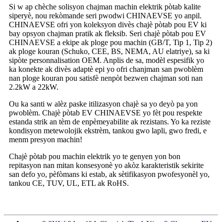
Si w ap chèche solisyon chajman machin elektrik pòtab kalite
siperyè, nou rekòmande seri pwodwi CHINAEVSE yo anpil.
CHINAEVSE ofri yon koleksyon divès chajè pòtab pou EV ki
bay opsyon chajman pratik ak fleksib. Seri chajè pòtab pou EV
CHINAEVSE a ekipe ak ploge pou machin (GB/T, Tip 1, Tip 2)
ak ploge kouran (Schuko, CEE, BS, NEMA, AU elatriye), sa ki
sipòte personnalisation OEM. Anplis de sa, modèl espesifik yo
ka konekte ak divès adaptè epi yo ofri chanjman san pwoblèm
nan ploge kouran pou satisfè nenpòt bezwen chajman soti nan
2.2kW a 22kW.
Ou ka santi w alèz paske itilizasyon chajè sa yo deyò pa yon
pwoblèm. Chajè pòtab EV CHINAEVSE yo fèt pou respekte
estanda strik an tèm de enpèmeyabilite ak rezistans. Yo ka reziste
kondisyon metewolojik ekstrèm, tankou gwo lapli, gwo fredi, e
menm presyon machin!
Chajè pòtab pou machin elektrik yo te genyen yon bon
repitasyon nan mitan konsesyonè yo akòz karakteristik sekirite
san defo yo, pèfòmans ki estab, ak sètifikasyon pwofesyonèl yo,
tankou CE, TUV, UL, ETL ak RoHS.