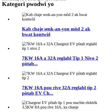
Kategori pwodwi yo
Kab chaje senk-an-yon mòd 2 ak
bwat kontwòl
7KW 16A a 32A reglabl Tip 1 Nivo 2
pòtab...
7KW 16A pou rive 32A reglabl tip 2
pòtab EV Ch...