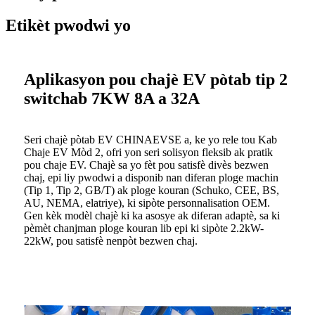
Etikèt pwodwi yo
Aplikasyon pou chajè EV pòtab tip 2
switchab 7KW 8A a 32A
Seri chajè pòtab EV CHINAEVSE a, ke yo rele tou Kab
Chaje EV Mòd 2, ofri yon seri solisyon fleksib ak pratik
pou chaje EV. Chajè sa yo fèt pou satisfè divès bezwen
chaj, epi liy pwodwi a disponib nan diferan ploge machin
(Tip 1, Tip 2, GB/T) ak ploge kouran (Schuko, CEE, BS,
AU, NEMA, elatriye), ki sipòte personnalisation OEM.
Gen kèk modèl chajè ki ka asosye ak diferan adaptè, sa ki
pèmèt chanjman ploge kouran lib epi ki sipòte 2.2kW-
22kW, pou satisfè nenpòt bezwen chaj.