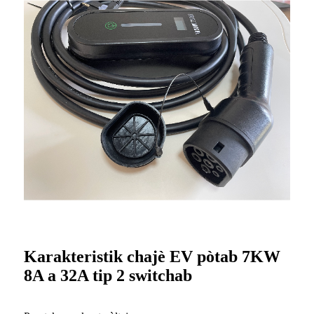
Karakteristik chajè EV pòtab 7KW
8A a 32A tip 2 switchab