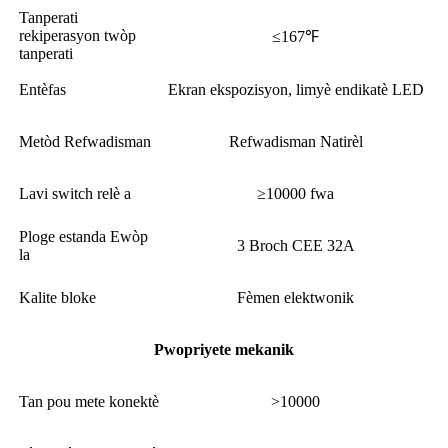
Tanperati
rekiperasyon twòp
≤167℉
tanperati
Entèfas
Ekran ekspozisyon, limyè endikatè LED
Metòd Refwadisman
Refwadisman Natirèl
Lavi switch relè a
≥10000 fwa
Ploge estanda Ewòp
3 Broch CEE 32A
la
Kalite bloke
Fèmen elektwonik
Pwopriyete mekanik
Tan pou mete konektè
>10000