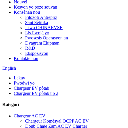
Nouvèl
Kesyon yo poze souvan
Konsènan nou
Filozofi Antrepriz
Sant Sètifika
Istwa CHINAEVSE
Lis Pwojè yo
Pwosesis Operasyon an
Dyagram Ekipman
R&D
Ekspozisyon
Kontakte nou
English
Lakay
Pwodwi yo
Chargeur EV pòtab
Chargeur EV pòtab tip 2
Kategori
Chargeur AC EV
Chargeur Komèsyal OCPP AC EV
Doub Chaje Zam AC EV Charger