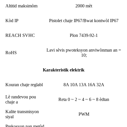
Altitid maksimòm
2000 mèt
Kòd IP
Pistolet chaje IP67/Bwat kontwòl IP67
REACH SVHC
Plon 7439-92-1
Lavi sèvis pwoteksyon anviwònman an =
RoHS
10;
Karakteristik elektrik
Kouran chaje reglabl
8A 10A 13A 16A 32A
Lè randevou pou
Reta 0 ~ 2 ~ 4 ~ 6 ~ 8 èdtan
chaje a
Kalite transmisyon
PWM
siyal
Prekosyon nan metòd