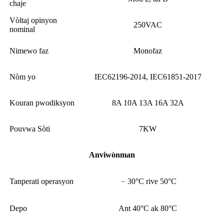
chaje
Vòltaj opinyon
250VAC
nominal
Nimewo faz
Monofaz
Nòm yo
IEC62196-2014, IEC61851-2017
Kouran pwodiksyon
8A 10A 13A 16A 32A
Pouvwa Sòti
7KW
Anviwònman
Tanperati operasyon
﹣30°C rive 50°C
Depo
Ant 40°C ak 80°C