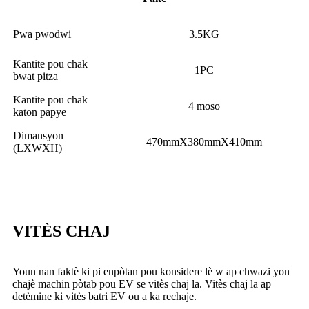
Pwa pwodwi
3.5KG
Kantite pou chak
1PC
bwat pitza
Kantite pou chak
4 moso
katon papye
Dimansyon
470mmX380mmX410mm
(LXWXH)
VITÈS CHAJ
Youn nan faktè ki pi enpòtan pou konsidere lè w ap chwazi yon
chajè machin pòtab pou EV se vitès chaj la. Vitès chaj la ap
detèmine ki vitès batri EV ou a ka rechaje.