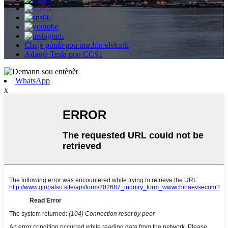
Chajè pòtab pou machin elektrik
Adaptè Tesla pou CCS1
WhatsApp
x