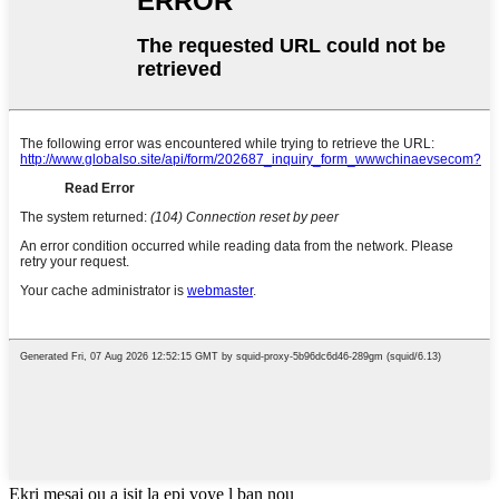
Ekri mesaj ou a isit la epi voye l ban nou