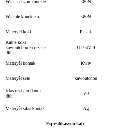
Fòs ensèsyon konektè
<80N
Fòs rale konektè a
<80N
Materyèl koki
Plastik
Kalite koki
kawoutchou ki reziste
UL94V-0
dife
Materyèl kontak
Kwiv
Materyèl sele
kawoutchou
Klas rezistan flanm
V0
dife
Materyèl sifas kontak
Ag
Espesifikasyon kab