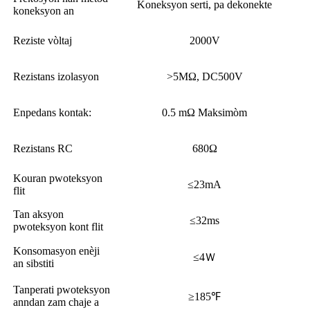
Koneksyon serti, pa dekonekte
koneksyon an
Reziste vòltaj
2000V
Rezistans izolasyon
>5MΩ, DC500V
Enpedans kontak:
0.5 mΩ Maksimòm
Rezistans RC
680Ω
Kouran pwoteksyon
≤23mA
flit
Tan aksyon
≤32ms
pwoteksyon kont flit
Konsomasyon enèji
≤4Ｗ
an sibstiti
Tanperati pwoteksyon
≥185℉
anndan zam chaje a