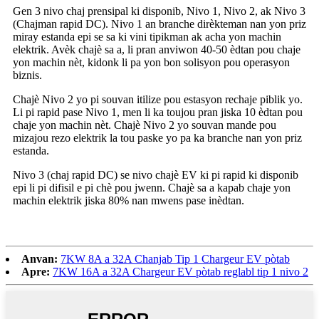
Gen 3 nivo chaj prensipal ki disponib, Nivo 1, Nivo 2, ak Nivo 3
(Chajman rapid DC). Nivo 1 an branche dirèkteman nan yon priz
miray estanda epi se sa ki vini tipikman ak acha yon machin
elektrik. Avèk chajè sa a, li pran anviwon 40-50 èdtan pou chaje
yon machin nèt, kidonk li pa yon bon solisyon pou operasyon
biznis.
Chajè Nivo 2 yo pi souvan itilize pou estasyon rechaje piblik yo.
Li pi rapid pase Nivo 1, men li ka toujou pran jiska 10 èdtan pou
chaje yon machin nèt. Chajè Nivo 2 yo souvan mande pou
mizajou rezo elektrik la tou paske yo pa ka branche nan yon priz
estanda.
Nivo 3 (chaj rapid DC) se nivo chajè EV ki pi rapid ki disponib
epi li pi difisil e pi chè pou jwenn. Chajè sa a kapab chaje yon
machin elektrik jiska 80% nan mwens pase inèdtan.
Anvan:
7KW 8A a 32A Chanjab Tip 1 Chargeur EV pòtab
Apre:
7KW 16A a 32A Chargeur EV pòtab reglabl tip 1 nivo 2