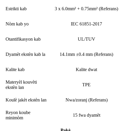
Estrikti kab
3 x 6.0mm² + 0.75mm² (Referans)
Nòm kab yo
IEC 61851-2017
Otantifikasyon kab
UL/TUV
Dyamèt ekstèn kab la
14.1mm ±0.4 mm (Referans)
Kalite kab
Kalite dwat
Materyèl kouvèti
TPE
ekstèn lan
Koulè jakèt ekstèn lan
Nwa/zoranj (Referans)
Reyon koube
15 fwa dyamèt
minimòm
Pakè