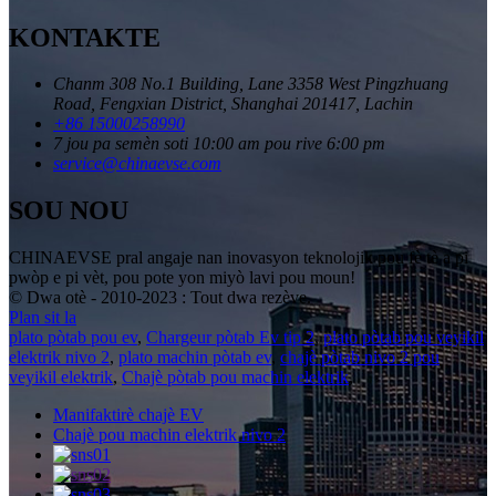
KONTAKTE
Chanm 308 No.1 Building, Lane 3358 West Pingzhuang
Road, Fengxian District, Shanghai 201417, Lachin
+86 15000258990
7 jou pa semèn soti 10:00 am pou rive 6:00 pm
service@chinaevse.com
SOU NOU
CHINAEVSE pral angaje nan inovasyon teknolojik pou fè tè a pi
pwòp e pi vèt, pou pote yon miyò lavi pou moun!
© Dwa otè - 2010-2023 : Tout dwa rezève.
Plan sit la
plato pòtab pou ev
,
Chargeur pòtab Ev tip 2
,
plato pòtab pou veyikil
elektrik nivo 2
,
plato machin pòtab ev
,
chajè pòtab nivo 2 pou
veyikil elektrik
,
Chajè pòtab pou machin elektrik
,
Manifaktirè chajè EV
Chajè pou machin elektrik nivo 2