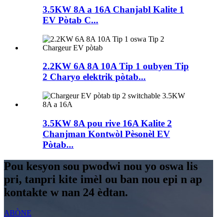
3.5KW 8A a 16A Chanjabl Kalite 1
EV Pòtab C...
2.2KW 6A 8A 10A Tip 1 oubyen Tip
2 Charyo elektrik pòtab...
3.5KW 8A pou rive 16A Kalite 2
Chanjman Kontwòl Pèsonèl EV
Pòtab...
Pou kesyon sou pwodwi nou yo oswa lis
pri, tanpri kite imèl ou ban nou epi n ap
kontakte w nan 24 èdtan.
ABÒNE