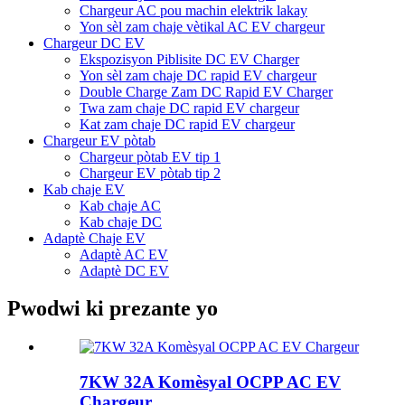
Chargeur AC pou machin elektrik lakay
Yon sèl zam chaje vètikal AC EV chargeur
Chargeur DC EV
Ekspozisyon Piblisite DC EV Charger
Yon sèl zam chaje DC rapid EV chargeur
Double Charge Zam DC Rapid EV Charger
Twa zam chaje DC rapid EV chargeur
Kat zam chaje DC rapid EV chargeur
Chargeur EV pòtab
Chargeur pòtab EV tip 1
Chargeur EV pòtab tip 2
Kab chaje EV
Kab chaje AC
Kab chaje DC
Adaptè Chaje EV
Adaptè AC EV
Adaptè DC EV
Pwodwi ki prezante yo
7KW 32A Komèsyal OCPP AC EV
Chargeur