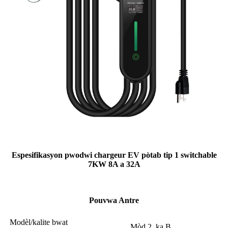
Espesifikasyon pwodwi chargeur EV pòtab tip 1 switchable
7KW 8A a 32A
Pouvwa Antre
Modèl/kalite bwat
Mòd 2, ka B