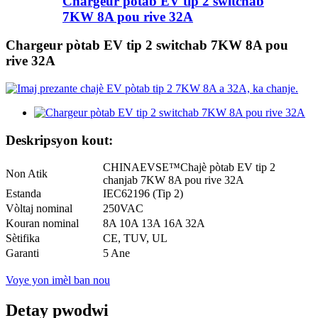
Chargeur pòtab EV tip 2 switchab
7KW 8A pou rive 32A
Chargeur pòtab EV tip 2 switchab 7KW 8A pou
rive 32A
Deskripsyon kout:
CHINAEVSE™️Chajè pòtab EV tip 2
Non Atik
chanjab 7KW 8A pou rive 32A
Estanda
IEC62196 (Tip 2)
Vòltaj nominal
250VAC
Kouran nominal
8A 10A 13A 16A 32A
Sètifika
CE, TUV, UL
Garanti
5 Ane
Voye yon imèl ban nou
Detay pwodwi