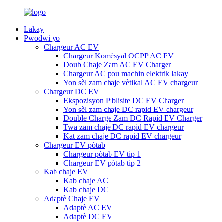
Lakay
Pwodwi yo
Chargeur AC EV
Chargeur Komèsyal OCPP AC EV
Doub Chaje Zam AC EV Charger
Chargeur AC pou machin elektrik lakay
Yon sèl zam chaje vètikal AC EV chargeur
Chargeur DC EV
Ekspozisyon Piblisite DC EV Charger
Yon sèl zam chaje DC rapid EV chargeur
Double Charge Zam DC Rapid EV Charger
Twa zam chaje DC rapid EV chargeur
Kat zam chaje DC rapid EV chargeur
Chargeur EV pòtab
Chargeur pòtab EV tip 1
Chargeur EV pòtab tip 2
Kab chaje EV
Kab chaje AC
Kab chaje DC
Adaptè Chaje EV
Adaptè AC EV
Adaptè DC EV