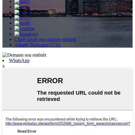
Chajè pòtab pou machin elektrik
Adaptè Tesla pou CCS1
WhatsApp
x