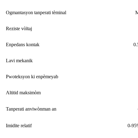
Ogmantasyon tanperati tèminal
M
Reziste vòltaj
Enpedans kontak
0
Lavi mekanik
Pwoteksyon ki enpèmeyab
Altitid maksimòm
Tanperati anviwònman an
Imidite relatif
0-95