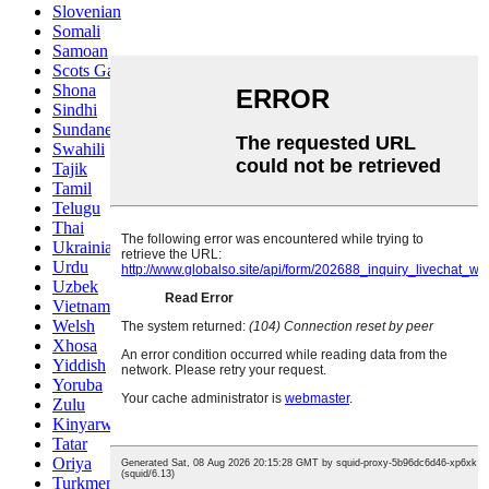
Slovenian
Somali
Samoan
Scots Gaelic
Shona
Sindhi
Sundanese
Swahili
Tajik
Tamil
Telugu
Thai
Ukrainian
Urdu
Uzbek
Vietnamese
Welsh
Xhosa
Yiddish
Yoruba
Zulu
Kinyarwanda
Tatar
Oriya
Turkmen