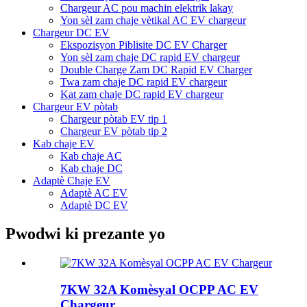
Chargeur AC pou machin elektrik lakay
Yon sèl zam chaje vètikal AC EV chargeur
Chargeur DC EV
Ekspozisyon Piblisite DC EV Charger
Yon sèl zam chaje DC rapid EV chargeur
Double Charge Zam DC Rapid EV Charger
Twa zam chaje DC rapid EV chargeur
Kat zam chaje DC rapid EV chargeur
Chargeur EV pòtab
Chargeur pòtab EV tip 1
Chargeur EV pòtab tip 2
Kab chaje EV
Kab chaje AC
Kab chaje DC
Adaptè Chaje EV
Adaptè AC EV
Adaptè DC EV
Pwodwi ki prezante yo
7KW 32A Komèsyal OCPP AC EV
Chargeur