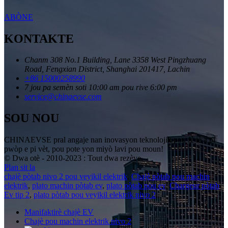
ABÒNE
KONTAKTE
Chanm 308 No.1 Building, Lane 3358 West Pingzhuang
Road, Fengxian District, Shanghai 201417, Lachin
+86 15000258990
7 jou pa semèn soti 10:00 am pou rive 6:00 pm
service@chinaevse.com
SOU NOU
CHINAEVSE pral angaje nan inovasyon teknolojik pou fè tè a pi
pwòp e pi vèt, pou pote yon miyò lavi pou moun!
© Dwa otè - 2010-2023 : Tout dwa rezève.
Plan sit la
chajè pòtab nivo 2 pou veyikil elektrik
,
Chajè pòtab pou machin
elektrik
,
plato machin pòtab ev
,
plato pòtab pou ev
,
Chargeur pòtab
Ev tip 2
,
plato pòtab pou veyikil elektrik nivo 2
,
Manifaktirè chajè EV
Chajè pou machin elektrik nivo 2