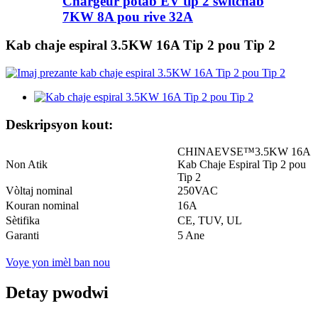
Chargeur pòtab EV tip 2 switchab
7KW 8A pou rive 32A
Kab chaje espiral 3.5KW 16A Tip 2 pou Tip 2
Deskripsyon kout:
CHINAEVSE™️3.5KW 16A
Non Atik
Kab Chaje Espiral Tip 2 pou
Tip 2
Vòltaj nominal
250VAC
Kouran nominal
16A
Sètifika
CE, TUV, UL
Garanti
5 Ane
Voye yon imèl ban nou
Detay pwodwi