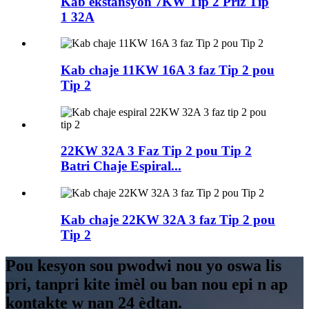
Kab ekstansyon 7KW Tip 2 Priz Tip
1 32A
Kab chaje 11KW 16A 3 faz Tip 2 pou
Tip 2
22KW 32A 3 Faz Tip 2 pou Tip 2
Batri Chaje Espiral...
Kab chaje 22KW 32A 3 faz Tip 2 pou
Tip 2
Pou kesyon sou pwodwi nou yo oswa lis
pri, tanpri kite imèl ou ban nou epi n ap
kontakte w nan 24 èdtan.