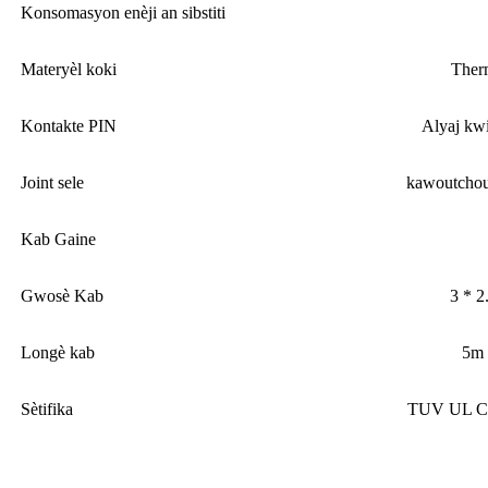
Konsomasyon enèji an sibstiti
Materyèl koki
Ther
Kontakte PIN
Alyaj kwi
Joint sele
kawoutchou
Kab Gaine
Gwosè Kab
3 * 2
Longè kab
5m 
Sètifika
TUV UL C