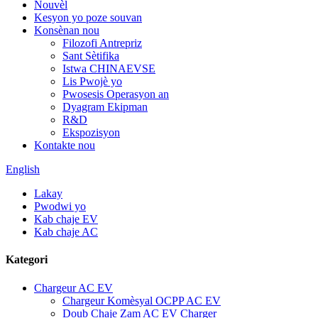
Nouvèl
Kesyon yo poze souvan
Konsènan nou
Filozofi Antrepriz
Sant Sètifika
Istwa CHINAEVSE
Lis Pwojè yo
Pwosesis Operasyon an
Dyagram Ekipman
R&D
Ekspozisyon
Kontakte nou
English
Lakay
Pwodwi yo
Kab chaje EV
Kab chaje AC
Kategori
Chargeur AC EV
Chargeur Komèsyal OCPP AC EV
Doub Chaje Zam AC EV Charger