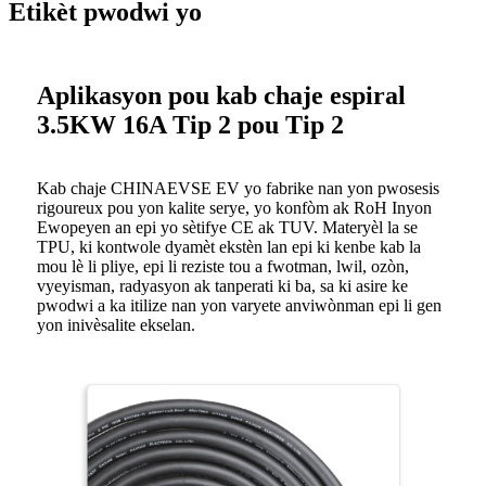
Etikèt pwodwi yo
Aplikasyon pou kab chaje espiral
3.5KW 16A Tip 2 pou Tip 2
Kab chaje CHINAEVSE EV yo fabrike nan yon pwosesis
rigoureux pou yon kalite serye, yo konfòm ak RoH Inyon
Ewopeyen an epi yo sètifye CE ak TUV. Materyèl la se
TPU, ki kontwole dyamèt ekstèn lan epi ki kenbe kab la
mou lè li pliye, epi li reziste tou a fwotman, lwil, ozòn,
vyeyisman, radyasyon ak tanperati ki ba, sa ki asire ke
pwodwi a ka itilize nan yon varyete anviwònman epi li gen
yon inivèsalite ekselan.