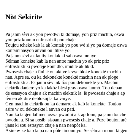
Nòt Sekirite
Pa janm sèvi ak yon pwodwi ki domaje, yon priz machin, oswa
yon priz kouran enfrastrikti pou chaje.
Toujou tcheke kab la ak kontak yo pou wè si yo pa domaje oswa
kontaminasyon anvan ou itilize yo.
Pa janm sèvi ak lantiy kontak ki sal oswa mouye.
Sèlman konekte kab la nan antre machin yo ak priz priz
enfrastrikti ki pwoteje kont dlo, imidite ak likid.
Pwosesis chaje a fini lè ou aktive levye bloke konektè machin
nan. Apre sa, ou ka dekonekte konektè machin nan ak ploge
enfrastrikti a. Pa janm sèvi ak fòs pou dekonekte yo. Machin
elektrik danjere yo ka lakòz blesi grav oswa lanmò. Tou depan
de estasyon chaje a ak machin elektrik la, lè pwosesis chaje a ap
fèmen ak dire deblokaj la ka varye.
Gen machin elektrik ou ka demarre ak kab la konekte. Toujou
asire w ou dekonekte l anvan ou pati.
Nan ka ta gen lafimen oswa pwodui a k ​​ap fonn, pa janm touche
pwodui a. Si sa posib, sispann pwosesis chaje a. Peze bouton arè
ijans ki sou estasyon chaje a nan nenpòt ka.
Asire w ke kab la pa nan pòte timoun yo. Se sèlman moun ki gen