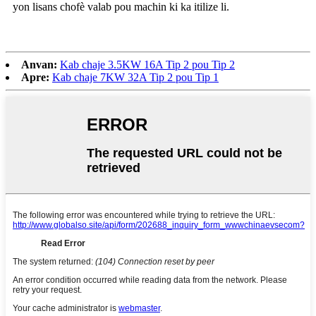
yon lisans chofè valab pou machin ki ka itilize li.
Anvan:
Kab chaje 3.5KW 16A Tip 2 pou Tip 2
Apre:
Kab chaje 7KW 32A Tip 2 pou Tip 1