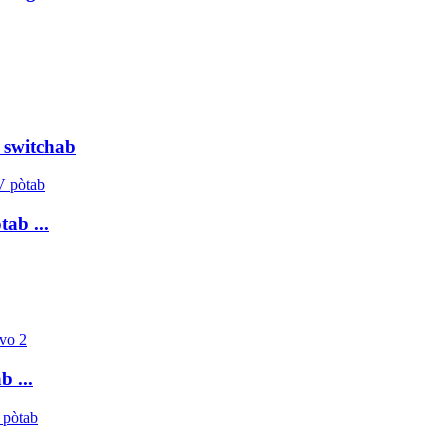
 switchab
ab ...
 ...