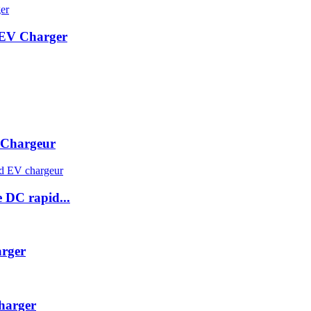
 EV Charger
Chargeur
DC rapid...
rger
harger