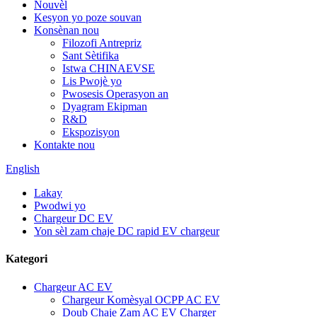
Nouvèl
Kesyon yo poze souvan
Konsènan nou
Filozofi Antrepriz
Sant Sètifika
Istwa CHINAEVSE
Lis Pwojè yo
Pwosesis Operasyon an
Dyagram Ekipman
R&D
Ekspozisyon
Kontakte nou
English
Lakay
Pwodwi yo
Chargeur DC EV
Yon sèl zam chaje DC rapid EV chargeur
Kategori
Chargeur AC EV
Chargeur Komèsyal OCPP AC EV
Doub Chaje Zam AC EV Charger