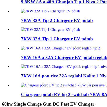
9.8KW 8A a 40A Chanjab Tip 1 Nivo 2 Pòta
7KW 32A Tip 2 Chargeur EV pòtab
7KW 32A Tip 1 Chargeur EV pòtab
7KW 16A a 32A Chargeur EV pòtab reglabl
7KW 16A pou rive 32A reglabl Kalite 1 Nivo 
Chargeur pòtab EV tip 2 switchab 7KW 8A
60kw Single Charge Gun DC Fast EV Charger