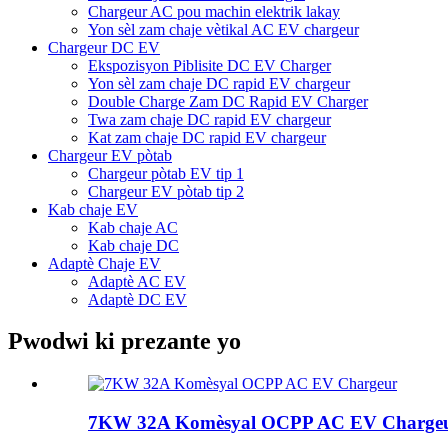
Chargeur AC pou machin elektrik lakay
Yon sèl zam chaje vètikal AC EV chargeur
Chargeur DC EV
Ekspozisyon Piblisite DC EV Charger
Yon sèl zam chaje DC rapid EV chargeur
Double Charge Zam DC Rapid EV Charger
Twa zam chaje DC rapid EV chargeur
Kat zam chaje DC rapid EV chargeur
Chargeur EV pòtab
Chargeur pòtab EV tip 1
Chargeur EV pòtab tip 2
Kab chaje EV
Kab chaje AC
Kab chaje DC
Adaptè Chaje EV
Adaptè AC EV
Adaptè DC EV
Pwodwi ki prezante yo
7KW 32A Komèsyal OCPP AC EV Charge