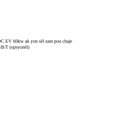
 EV 60kw ak yon sèl zam pou chaje
/T (opsyonèl)