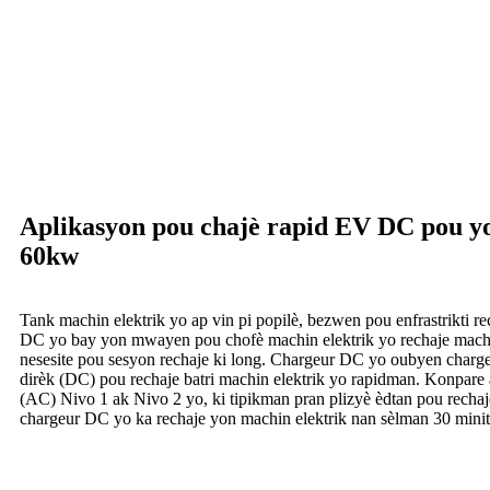
Aplikasyon pou chajè rapid EV DC pou yo
60kw
Tank machin elektrik yo ap vin pi popilè, bezwen pou enfrastrikti 
DC yo bay yon mwayen pou chofè machin elektrik yo rechaje machi
nesesite pou sesyon rechaje ki long. Chargeur DC yo oubyen charge
dirèk (DC) pou rechaje batri machin elektrik yo rapidman. Konpare 
(AC) Nivo 1 ak Nivo 2 yo, ki tipikman pran plizyè èdtan pou rechaj
chargeur DC yo ka rechaje yon machin elektrik nan sèlman 30 minit