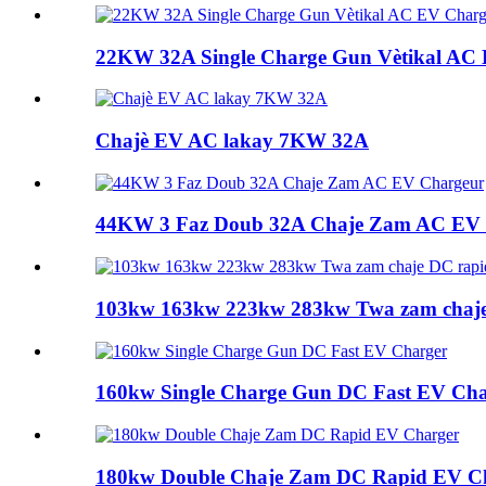
22KW 32A Single Charge Gun Vètikal AC
Chajè EV AC lakay 7KW 32A
44KW 3 Faz Doub 32A Chaje Zam AC EV 
103kw 163kw 223kw 283kw Twa zam chaje 
160kw Single Charge Gun DC Fast EV Cha
180kw Double Chaje Zam DC Rapid EV C