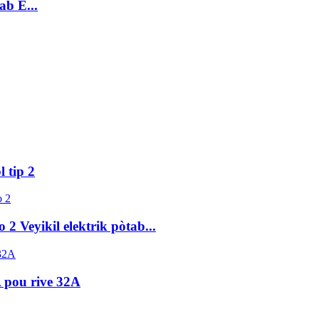
b E...
 tip 2
2 Veyikil elektrik pòtab...
 pou rive 32A