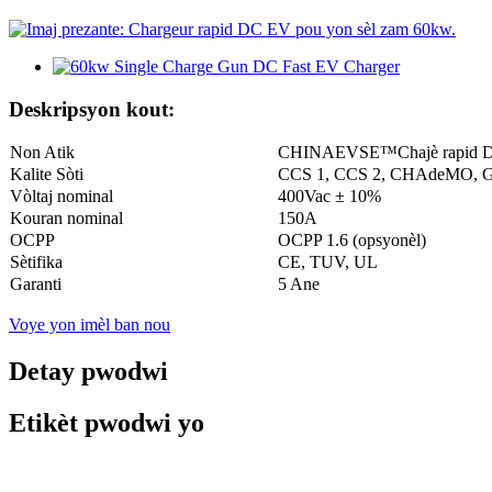
Deskripsyon kout:
Non Atik
CHINAEVSE™️Chajè rapid DC
Kalite Sòti
CCS 1, CCS 2, CHAdeMO, GB
Vòltaj nominal
400Vac ± 10%
Kouran nominal
150A
OCPP
OCPP 1.6 (opsyonèl)
Sètifika
CE, TUV, UL
Garanti
5 Ane
Voye yon imèl ban nou
Detay pwodwi
Etikèt pwodwi yo