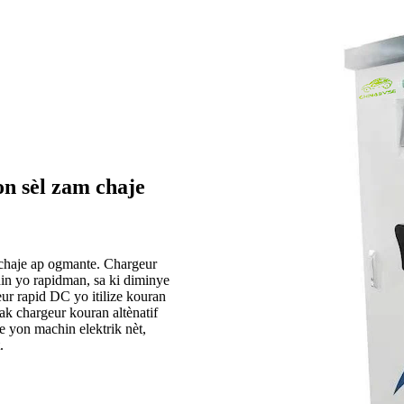
n sèl zam chaje
rechaje ap ogmante. Chargeur
n yo rapidman, sa ki diminye
ur rapid DC yo itilize kouran
ak chargeur kouran altènatif
e yon machin elektrik nèt,
.