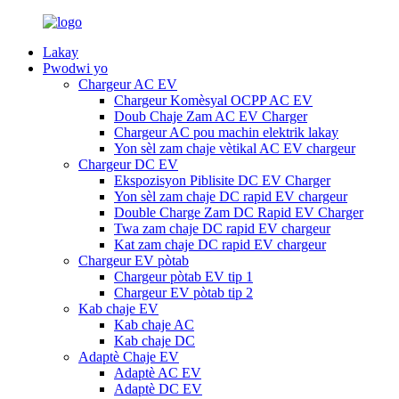
Lakay
Pwodwi yo
Chargeur AC EV
Chargeur Komèsyal OCPP AC EV
Doub Chaje Zam AC EV Charger
Chargeur AC pou machin elektrik lakay
Yon sèl zam chaje vètikal AC EV chargeur
Chargeur DC EV
Ekspozisyon Piblisite DC EV Charger
Yon sèl zam chaje DC rapid EV chargeur
Double Charge Zam DC Rapid EV Charger
Twa zam chaje DC rapid EV chargeur
Kat zam chaje DC rapid EV chargeur
Chargeur EV pòtab
Chargeur pòtab EV tip 1
Chargeur EV pòtab tip 2
Kab chaje EV
Kab chaje AC
Kab chaje DC
Adaptè Chaje EV
Adaptè AC EV
Adaptè DC EV