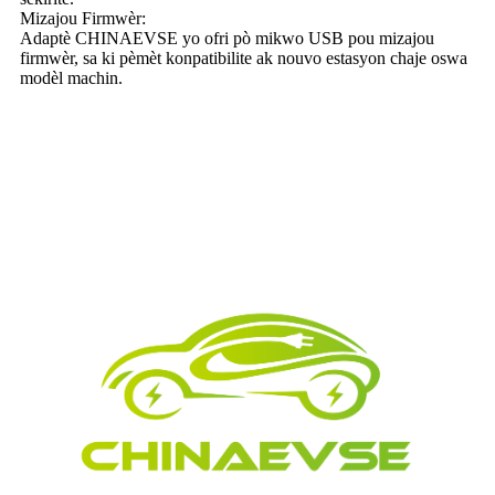
Mizajou Firmwèr:
Adaptè CHINAEVSE yo ofri pò mikwo USB pou mizajou
firmwèr, sa ki pèmèt konpatibilite ak nouvo estasyon chaje oswa
modèl machin.