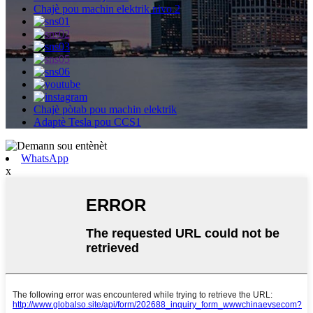
Chajè pou machin elektrik nivo 2
Chajè pòtab pou machin elektrik
Adaptè Tesla pou CCS1
WhatsApp
x