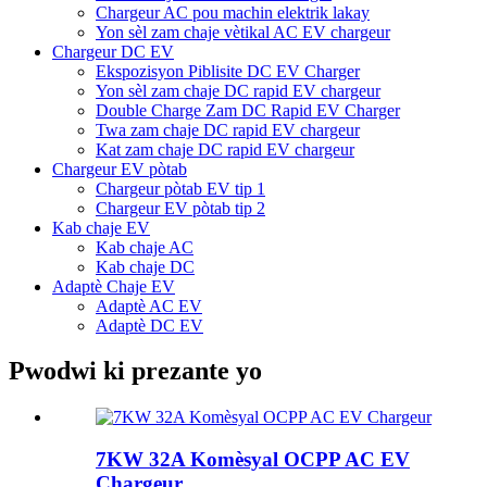
Chargeur AC pou machin elektrik lakay
Yon sèl zam chaje vètikal AC EV chargeur
Chargeur DC EV
Ekspozisyon Piblisite DC EV Charger
Yon sèl zam chaje DC rapid EV chargeur
Double Charge Zam DC Rapid EV Charger
Twa zam chaje DC rapid EV chargeur
Kat zam chaje DC rapid EV chargeur
Chargeur EV pòtab
Chargeur pòtab EV tip 1
Chargeur EV pòtab tip 2
Kab chaje EV
Kab chaje AC
Kab chaje DC
Adaptè Chaje EV
Adaptè AC EV
Adaptè DC EV
Pwodwi ki prezante yo
7KW 32A Komèsyal OCPP AC EV
Chargeur