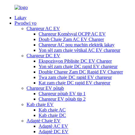
Lakay
Pwodwi yo
Chargeur AC EV
Chargeur Komèsyal OCPP AC EV
Doub Chaje Zam AC EV Charger
Chargeur AC pou machin elektrik lakay
Yon sèl zam chaje vètikal AC EV chargeur
Chargeur DC EV
Ekspozisyon Piblisite DC EV Charger
Yon sèl zam chaje DC rapid EV chargeur
Double Charge Zam DC Rapid EV Charger
Twa zam chaje DC rapid EV chargeur
Kat zam chaje DC rapid EV chargeur
Chargeur EV pòtab
Chargeur pòtab EV tip 1
Chargeur EV pòtab tip 2
Kab chaje EV
Kab chaje AC
Kab chaje DC
Adaptè Chaje EV
Adaptè AC EV
Adaptè DC EV