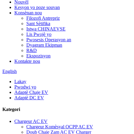
Nouvèl
Kesyon yo poze souvan
Konsènan nou
Filozofi Antrepriz
Sant Sètifika
Istwa CHINAEVSE
Lis Pwojè yo
Pwosesis Operasyon an
Dyagram Ekipman
R&D
Ekspozisyon
Kontakte nou
English
Lakay
Pwodwi yo
Adaptè Chaje EV
Adaptè DC EV
Kategori
Chargeur AC EV
Chargeur Komèsyal OCPP AC EV
Doub Chaje Zam AC EV Charger