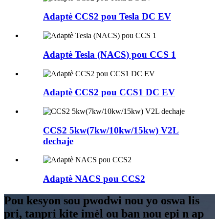
Adaptè CCS2 pou Tesla DC EV
Adaptè Tesla (NACS) pou CCS 1
Adaptè CCS2 pou CCS1 DC EV
CCS2 5kw(7kw/10kw/15kw) V2L
dechaje
Adaptè NACS pou CCS2
Pou kesyon sou pwodwi nou yo oswa lis
pri, tanpri kite imèl ou ban nou epi n ap