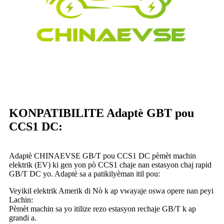
KONPATIBILITE Adaptè GBT pou
CCS1 DC:
Adaptè CHINAEVSE GB/T pou CCS1 DC pèmèt machin
elektrik (EV) ki gen yon pò CCS1 chaje nan estasyon chaj rapid
GB/T DC yo. Adaptè sa a patikilyèman itil pou:
Veyikil elektrik Amerik di Nò k ap vwayaje oswa opere nan peyi
Lachin:
Pèmèt machin sa yo itilize rezo estasyon rechaje GB/T k ap
grandi a.