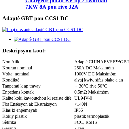
Chargeur pòtab EV tip 2 switchab
7KW 8A pou rive 32A
Adaptè GBT pou CCS1 DC
Deskripsyon kout:
Non Atik
Adaptè CHINAEVSE™️GBT
Kouran nominal
250A DC Maksimòm
Vòltaj nominal
1000V DC Maksimòm
Kondiktè
alyaj kwiv, sifas plake ajan
Tanperati k ap travay
﹣30°C rive 50°C
Enpedans kontak
0.5mΩ Maksimòm
Kalite koki kawoutchou ki reziste dife
UL94V-0
Fòs Ensèsyon ak Ekstraksyon
<140N
Klas ki enpèmeyab
IP55
Kokiy plastik
plastik termoplastik
Sètifika
FCC, RoHS
Garanti
2 zan