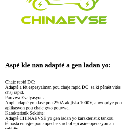
Aspè kle nan adaptè a gen ladan yo:
Chaje rapid DC:
Adaptè a fèt espesyalman pou chaje rapid DC, sa ki pèmèt vitès
chaj rapid.
Pouvwa Evalyasyon:
Anpil adaptè yo klase pou 250A ak jiska 1000V, apwopriye pou
aplikasyon pou chaje gwo pouvwa.
Karakteristik Sekirite:
Adaptè CHINAEVSE yo gen ladan yo karakteristik tankou
tèmosta entegre pou anpeche surchof epi asire operasyon an
sekirite.