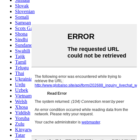
Sinhala
Slovak
Slovenian
Somali
Samoan
Scots Gaelic
Shona
Sindhi
Sundanese
Swahili
Tajik
Tamil
Telugu
Thai
Ukrainian
Urdu
Uzbek
Vietnamese
Welsh
Xhosa
Yiddish
Yoruba
Zulu
Kinyarwanda
Tatar