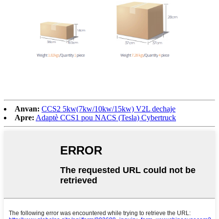
Anvan:
CCS2 5kw(7kw/10kw/15kw) V2L dechaje
Apre:
Adaptè CCS1 pou NACS (Tesla) Cybertruck