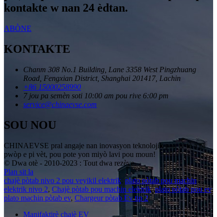
kontakte w nan 24 èdtan.
ABÒNE
KONTAKTE
Chanm 308 No.1 Building, Lane 3358 West Pingzhuang
Road, Fengxian District, Shanghai 201417, Lachin
+86 15000258990
7 jou pa semèn soti 10:00 am pou rive 6:00 pm
service@chinaevse.com
SOU NOU
CHINAEVSE pral angaje nan inovasyon teknolojik pou fè tè a pi
pwòp e pi vèt, pou pote yon miyò lavi pou moun!
© Dwa otè - 2010-2023 : Tout dwa rezève.
Plan sit la
chajè pòtab nivo 2 pou veyikil elektrik
,
plato pòtab pou machin
elektrik nivo 2
,
Chajè pòtab pou machin elektrik
,
plato pòtab pou ev
,
plato machin pòtab ev
,
Chargeur pòtab Ev tip 2
,
Manifaktirè chajè EV