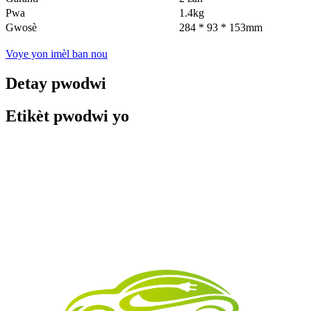
Pwa
1.4kg
Gwosè
284 * 93 * 153mm
Voye yon imèl ban nou
Detay pwodwi
Etikèt pwodwi yo