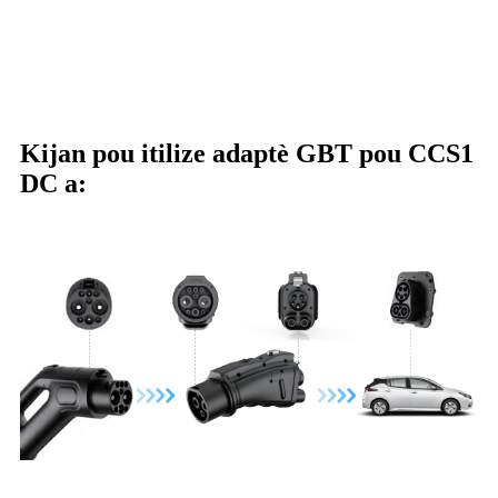
Kijan pou itilize adaptè GBT pou CCS1
DC a: