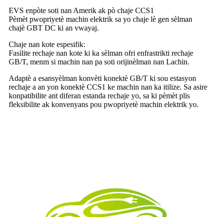
EVS enpòte soti nan Amerik ak pò chaje CCS1
Pèmèt pwopriyetè machin elektrik sa yo chaje lè gen sèlman
chajè GBT DC ki an vwayaj.
Chaje nan kote espesifik:
Fasilite rechaje nan kote ki ka sèlman ofri enfrastrikti rechaje
GB/T, menm si machin nan pa soti orijinèlman nan Lachin.
Adaptè a esansyèlman konvèti konektè GB/T ki sou estasyon
rechaje a an yon konektè CCS1 ke machin nan ka itilize. Sa asire
konpatibilite ant diferan estanda rechaje yo, sa ki pèmèt plis
fleksibilite ak konvenyans pou pwopriyetè machin elektrik yo.