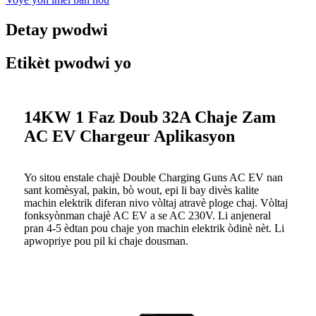
Detay pwodwi
Etikèt pwodwi yo
14KW 1 Faz Doub 32A Chaje Zam
AC EV Chargeur Aplikasyon
Yo sitou enstale chajè Double Charging Guns AC EV nan
sant komèsyal, pakin, bò wout, epi li bay divès kalite
machin elektrik diferan nivo vòltaj atravè ploge chaj. Vòltaj
fonksyònman chajè AC EV a se AC 230V. Li anjeneral
pran 4-5 èdtan pou chaje yon machin elektrik òdinè nèt. Li
apwopriye pou pil ki chaje dousman.