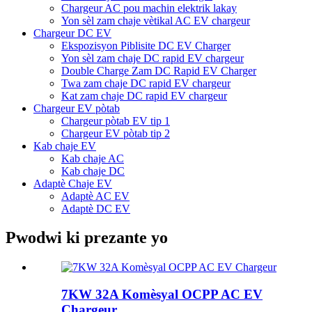
Chargeur AC pou machin elektrik lakay
Yon sèl zam chaje vètikal AC EV chargeur
Chargeur DC EV
Ekspozisyon Piblisite DC EV Charger
Yon sèl zam chaje DC rapid EV chargeur
Double Charge Zam DC Rapid EV Charger
Twa zam chaje DC rapid EV chargeur
Kat zam chaje DC rapid EV chargeur
Chargeur EV pòtab
Chargeur pòtab EV tip 1
Chargeur EV pòtab tip 2
Kab chaje EV
Kab chaje AC
Kab chaje DC
Adaptè Chaje EV
Adaptè AC EV
Adaptè DC EV
Pwodwi ki prezante yo
7KW 32A Komèsyal OCPP AC EV
Chargeur