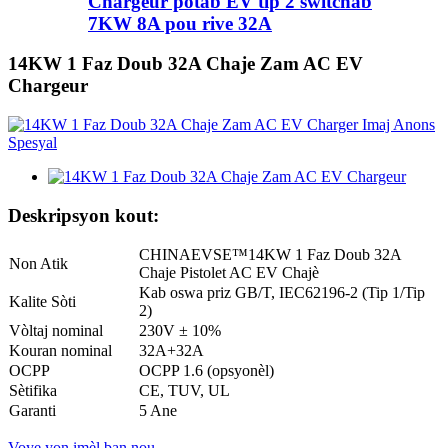
Chargeur pòtab EV tip 2 switchab
7KW 8A pou rive 32A
14KW 1 Faz Doub 32A Chaje Zam AC EV
Chargeur
Deskripsyon kout:
CHINAEVSE™️14KW 1 Faz Doub 32A
Non Atik
Chaje Pistolet AC EV Chajè
Kab oswa priz GB/T, IEC62196-2 (Tip 1/Tip
Kalite Sòti
2)
Vòltaj nominal
230V ± 10%
Kouran nominal
32A+32A
OCPP
OCPP 1.6 (opsyonèl)
Sètifika
CE, TUV, UL
Garanti
5 Ane
Voye yon imèl ban nou