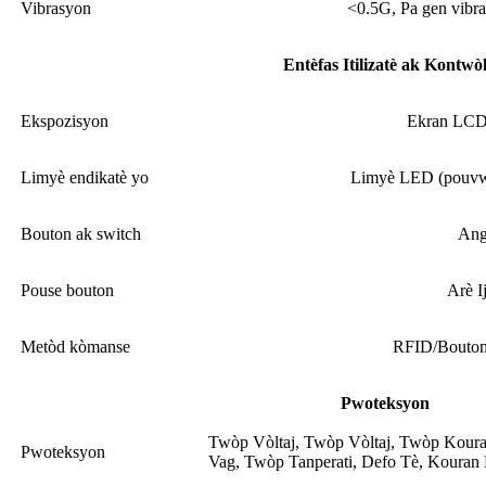
Vibrasyon
<0.5G, Pa gen vibra
Entèfas Itilizatè ak Kontwò
Ekspozisyon
Ekran LCD
Limyè endikatè yo
Limyè LED (pouvwa
Bouton ak switch
Ang
Pouse bouton
Arè I
Metòd kòmanse
RFID/Bouton
Pwoteksyon
Twòp Vòltaj, Twòp Vòltaj, Twòp Koura
Pwoteksyon
Vag, Twòp Tanperati, Defo Tè, Kouran 