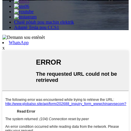
Chajè pòtab pou machin elektrik
Adaptè Tesla pou CCS1
WhatsApp
x