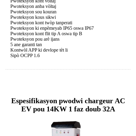
Pwoteksyon kont vòltaj
Pwoteksyon anba vòltaj
Pwoteksyon sou kouran
Pwoteksyon kous sikwi
Pwoteksyon kont twòp tanperati
Pwoteksyon ki enpèmeyab IP65 oswa IP67
Pwoteksyon kont flit tip A oswa tip B
Pwoteksyon pou arè ijans
5 ane garanti tan
Kontwòl APP ki devlope tèt li
Sipò OCPP 1.6
Espesifikasyon pwodwi chargeur AC
EV pou 14KW 1 faz doub 32A