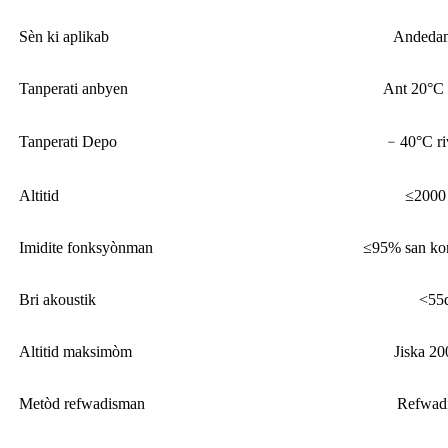
Sèn ki aplikab
Andeda
Tanperati anbyen
Ant 20°C
Tanperati Depo
﹣40°C ri
Altitid
≤2000
Imidite fonksyònman
≤95% san ko
Bri akoustik
<55
Altitid maksimòm
Jiska 20
Metòd refwadisman
Refwadi