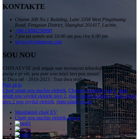
KONTAKTE
Chanm 308 No.1 Building, Lane 3358 West Pingzhuang
Road, Fengxian District, Shanghai 201417, Lachin
+86 15000258990
7 jou pa semèn soti 10:00 am pou rive 6:00 pm
service@chinaevse.com
SOU NOU
CHINAEVSE pral angaje nan inovasyon teknolojik pou fè tè a pi
pwòp e pi vèt, pou pote yon miyò lavi pou moun!
© Dwa otè - 2010-2023 : Tout dwa rezève.
Plan sit la
Chajè pòtab pou machin elektrik
,
Chargeur pòtab Ev tip 2
,
plato
pòtab pou veyikil elektrik nivo 2
,
plato machin pòtab ev
,
chajè pòtab
nivo 2 pou veyikil elektrik
,
plato pòtab pou ev
,
Manifaktirè chajè EV
Chajè pou machin elektrik nivo 2