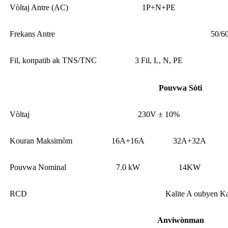
Vòltaj Antre (AC)
1P+N+PE
Frekans Antre
50/6
Fil, konpatib ak TNS/TNC
3 Fil, L, N, PE
Pouvwa Sòti
Vòltaj
230V ± 10%
Kouran Maksimòm
16A+16A
32A+32A
Pouvwa Nominal
7.0 kW
14KW
RCD
Kalite A oubyen 
Anviwònman