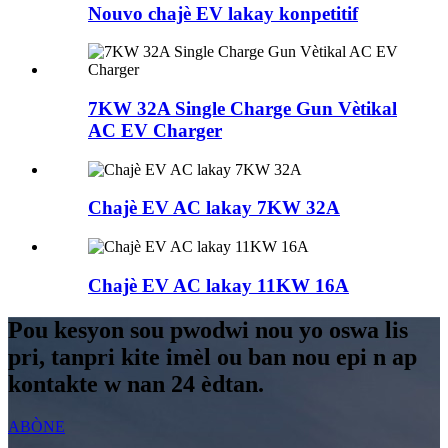
Nouvo chajè EV lakay konpetitif
7KW 32A Single Charge Gun Vètikal
AC EV Charger
Chajè EV AC lakay 7KW 32A
Chajè EV AC lakay 11KW 16A
Pou kesyon sou pwodwi nou yo oswa lis
pri, tanpri kite imèl ou ban nou epi n ap
kontakte w nan 24 èdtan.
ABÒNE