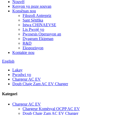
Nouvèl
Kesyon yo poze souvan
Konsènan nou
Filozofi Antrepriz
Sant Sètifika
Istwa CHINAEVSE
Lis Pwojè yo
Pwosesis Operasyon an
Dyagram Ekipman
R&D
Ekspozisyon
Kontakte nou
English
Lakay
Pwodwi yo
Chargeur AC EV
Doub Chaje Zam AC EV Charger
Kategori
Chargeur AC EV
Chargeur Komèsyal OCPP AC EV
Doub Chaje Zam AC EV Charger