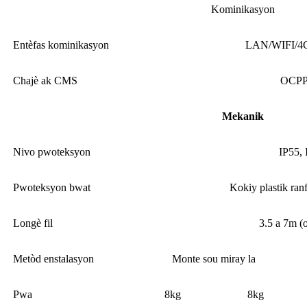
Kominikasyon
Entèfas kominikasyon
LAN/WIFI/4G
Chajè ak CMS
OCPP
Mekanik
Nivo pwoteksyon
IP55, 
Pwoteksyon bwat
Kokiy plastik ran
Longè fil
3.5 a 7m (
Metòd enstalasyon
Monte sou miray la
Pwa
8kg
8kg