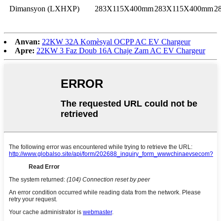
Dimansyon (LXHXP)
283X115X400mm
283X115X400mm
2
Anvan:
22KW 32A Komèsyal OCPP AC EV Chargeur
Apre:
22KW 3 Faz Doub 16A Chaje Zam AC EV Chargeur