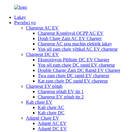
Lakay
Pwodwi yo
Chargeur AC EV
Chargeur Komèsyal OCPP AC EV
Doub Chaje Zam AC EV Charger
Chargeur AC pou machin elektrik lakay
Yon sèl zam chaje vètikal AC EV chargeur
Chargeur DC EV
Ekspozisyon Piblisite DC EV Charger
Yon sèl zam chaje DC rapid EV chargeur
Double Charge Zam DC Rapid EV Charger
Twa zam chaje DC rapid EV chargeur
Kat zam chaje DC rapid EV chargeur
Chargeur EV pòtab
Chargeur pòtab EV tip 1
Chargeur EV pòtab tip 2
Kab chaje EV
Kab chaje AC
Kab chaje DC
Adaptè Chaje EV
Adaptè AC EV
Adaptè DC EV