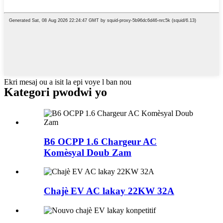
Ekri mesaj ou a isit la epi voye l ban nou
Kategori pwodwi yo
B6 OCPP 1.6 Chargeur AC
Komèsyal Doub Zam
Chajè EV AC lakay 22KW 32A