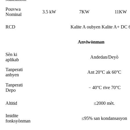
Pouvwa
3.5 kW
7KW
11KW
Nominal
RCD
Kalite A oubyen Kalite A+ DC
Anviwònman
Sèn ki
Andedan/Deyò
aplikab
Tanperati
Ant 20°C ak 60°C
anbyen
Tanperati
﹣40°C rive 70°C
Depo
Altitid
≤2000 mèt.
Imidite
≤95% san kondansasyon
fonksyònman