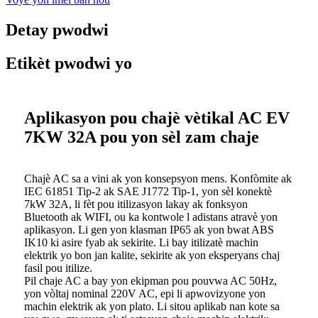
Detay pwodwi
Etikèt pwodwi yo
Aplikasyon pou chajè vètikal AC EV
7KW 32A pou yon sèl zam chaje
Chajè AC sa a vini ak yon konsepsyon mens. Konfòmite ak
IEC 61851 Tip-2 ak SAE J1772 Tip-1, yon sèl konektè
7kW 32A, li fèt pou itilizasyon lakay ak fonksyon
Bluetooth ak WIFI, ou ka kontwole l adistans atravè yon
aplikasyon. Li gen yon klasman IP65 ak yon bwat ABS
IK10 ki asire fyab ak sekirite. Li bay itilizatè machin
elektrik yo bon jan kalite, sekirite ak yon eksperyans chaj
fasil pou itilize.
Pil chaje AC a bay yon ekipman pou pouvwa AC 50Hz,
yon vòltaj nominal 220V AC, epi li apwovizyone yon
machin elektrik ak yon plato. Li sitou aplikab nan kote sa