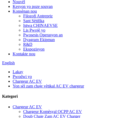
Nouvèl
Kesyon yo poze souvan
Konsènan nou
Filozofi Antrepriz
Sant Sètifika
Istwa CHINAEVSE
Lis Pwojè yo
Pwosesis Operasyon an
Dyagram Ekipman
R&D
Ekspozisyon
Kontakte nou
English
Lakay
Pwodwi yo
Chargeur AC EV
Yon sèl zam chaje vètikal AC EV chargeur
Kategori
Chargeur AC EV
Chargeur Komèsyal OCPP AC EV
Doub Chaje Zam AC EV Charger