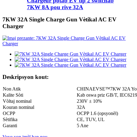
Chargeur pòtab EV tip 2 switchab
7KW 8A pou rive 32A
7KW 32A Single Charge Gun Vètikal AC EV
Charger
Deskripsyon kout:
Non Atik
CHINAEVSE™️7KW 32A Yon sè
Kalite Sòti
Kab oswa priz GB/T, IEC62196
Vòltaj nominal
230V ± 10%
Kouran nominal
32A
OCPP
OCPP 1.6 (opsyonèl)
Sètifika
CE, TUV, UL
Garanti
5 Ane
Voye yon imèl ban nou