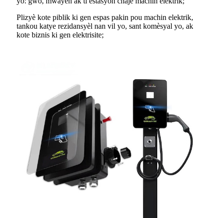
yo: gwo, mwayen ak ti estasyon chaje machin elektrik;
Plizyè kote piblik ki gen espas pakin pou machin elektrik,
tankou katye rezidansyèl nan vil yo, sant komèsyal yo, ak
kote biznis ki gen elektrisite;