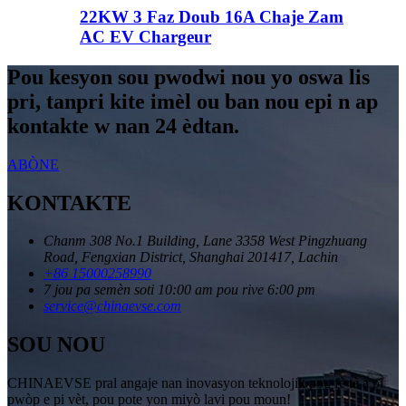
22KW 3 Faz Doub 16A Chaje Zam
AC EV Chargeur
Pou kesyon sou pwodwi nou yo oswa lis
pri, tanpri kite imèl ou ban nou epi n ap
kontakte w nan 24 èdtan.
ABÒNE
KONTAKTE
Chanm 308 No.1 Building, Lane 3358 West Pingzhuang
Road, Fengxian District, Shanghai 201417, Lachin
+86 15000258990
7 jou pa semèn soti 10:00 am pou rive 6:00 pm
service@chinaevse.com
SOU NOU
CHINAEVSE pral angaje nan inovasyon teknolojik pou fè tè a pi
pwòp e pi vèt, pou pote yon miyò lavi pou moun!