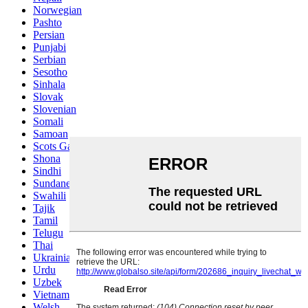
Norwegian
Pashto
Persian
Punjabi
Serbian
Sesotho
Sinhala
Slovak
Slovenian
Somali
Samoan
Scots Gaelic
Shona
Sindhi
Sundanese
Swahili
Tajik
Tamil
Telugu
Thai
Ukrainian
Urdu
Uzbek
Vietnamese
Welsh