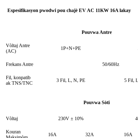
Espesifikasyon pwodwi pou chajè EV AC 11KW 16A lakay
Pouvwa Antre
Vòltaj Antre
1P+N+PE
(AC)
Frekans Antre
50/60Hz
Fil, konpatib
3 Fil, L, N, PE
5 Fil, 
ak TNS/TNC
Pouvwa Sòti
Vòltaj
230V ± 10%
4
Kouran
16A
32A
16A
Maksimòm