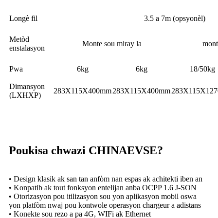
Longè fil
3.5 a 7m (opsyonèl)
Metòd
Monte sou miray la
mont
enstalasyon
Pwa
6kg
6kg
18/50kg
Dimansyon
283X115X400mm
283X115X400mm
283X115X12
(LXHXP)
Poukisa chwazi CHINAEVSE?
• Design klasik ak san tan anfòm nan espas ak achitekti iben an
• Konpatib ak tout fonksyon entelijan anba OCPP 1.6 J-SON
• Otorizasyon pou itilizasyon sou yon aplikasyon mobil oswa
yon platfòm nwaj pou kontwole operasyon chargeur a adistans
• Konekte sou rezo a pa 4G, WIFi ak Ethernet