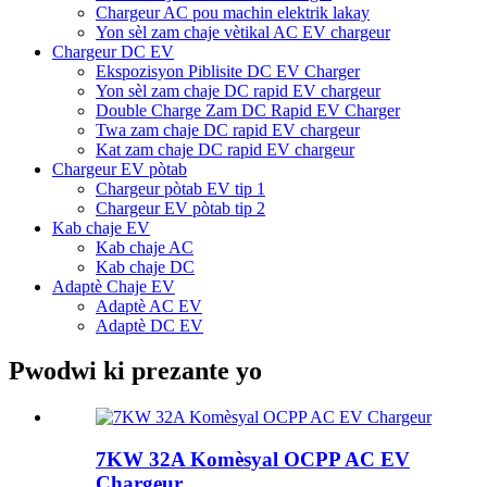
Chargeur AC pou machin elektrik lakay
Yon sèl zam chaje vètikal AC EV chargeur
Chargeur DC EV
Ekspozisyon Piblisite DC EV Charger
Yon sèl zam chaje DC rapid EV chargeur
Double Charge Zam DC Rapid EV Charger
Twa zam chaje DC rapid EV chargeur
Kat zam chaje DC rapid EV chargeur
Chargeur EV pòtab
Chargeur pòtab EV tip 1
Chargeur EV pòtab tip 2
Kab chaje EV
Kab chaje AC
Kab chaje DC
Adaptè Chaje EV
Adaptè AC EV
Adaptè DC EV
Pwodwi ki prezante yo
7KW 32A Komèsyal OCPP AC EV
Chargeur