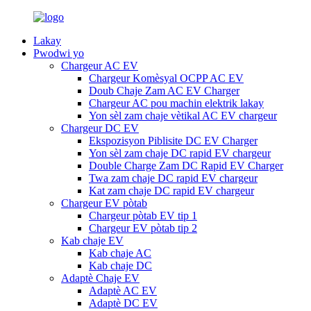
Lakay
Pwodwi yo
Chargeur AC EV
Chargeur Komèsyal OCPP AC EV
Doub Chaje Zam AC EV Charger
Chargeur AC pou machin elektrik lakay
Yon sèl zam chaje vètikal AC EV chargeur
Chargeur DC EV
Ekspozisyon Piblisite DC EV Charger
Yon sèl zam chaje DC rapid EV chargeur
Double Charge Zam DC Rapid EV Charger
Twa zam chaje DC rapid EV chargeur
Kat zam chaje DC rapid EV chargeur
Chargeur EV pòtab
Chargeur pòtab EV tip 1
Chargeur EV pòtab tip 2
Kab chaje EV
Kab chaje AC
Kab chaje DC
Adaptè Chaje EV
Adaptè AC EV
Adaptè DC EV