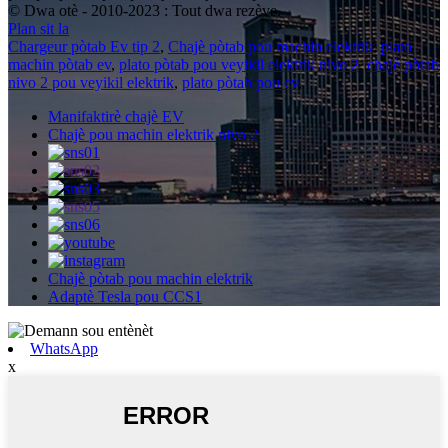
© Dwa otè - 2010-2023 : Tout dwa rezève.
Plan sit la
Chargeur pòtab Ev tip 2
,
Chajè pòtab pou machin elektrik
,
plato
machin pòtab ev
,
plato pòtab pou veyikil elektrik nivo 2
,
chajè pòtab
nivo 2 pou veyikil elektrik
,
plato pòtab pou ev
,
Manifaktirè chajè EV
Chajè pou machin elektrik nivo 2
Chajè pòtab pou machin elektrik
Adaptè Tesla pou CCS1
WhatsApp
x