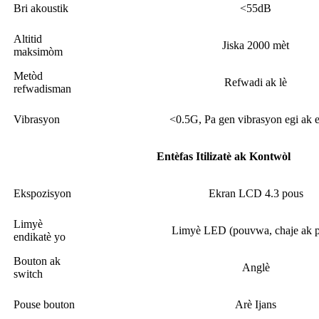
Bri akoustik
<55dB
Altitid
Jiska 2000 mèt
maksimòm
Metòd
Refwadi ak lè
refwadisman
Vibrasyon
<0.5G, Pa gen vibrasyon egi ak 
Entèfas Itilizatè ak Kontwòl
Ekspozisyon
Ekran LCD 4.3 pous
Limyè
Limyè LED (pouvwa, chaje ak 
endikatè yo
Bouton ak
Anglè
switch
Pouse bouton
Arè Ijans