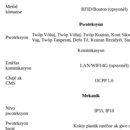
Metòd
RFID/Bouton (opsyonèl)
kòmanse
Pwoteksyon
Twòp Vòltaj, Twòp Vòltaj, Twòp Kouran, Kout Sik
Pwoteksyon
Vag, Twòp Tanperati, Defo Tè, Kouran Rezidyèl, Su
Kominikasyon
Entèfas
LAN/WIFI/4G (opsyonèl)
kominikasyon
Chajè ak
OCPP 1.6
CMS
Mekanik
Nivo
IP55, IP10
pwoteksyon
Pwoteksyon
Kokiy plastik ranfòse ak gwo d
bwat